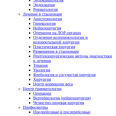
Эндокринология
Эндоскопия
Ревматология
Лечение в стационаре
Анестезиология
Гинекология
Нейрохирургия
Операции на ЛОР-органах
Отделение колопроктологии и
колоректальной хирургии
Пластическая хирургия
Размещение в стационаре
Рентгенхирургические методы диагностики
и лечения
Терапия
Урология
Флебология и сосудистая хирургия
Хирургия
Центр коррекции веса
Центр травматологии
Операции
Вертебрология (нейрохирургия)
Челюстно-лицевая хирургия
Профосмотры
Предрейсовые и послерейсовые