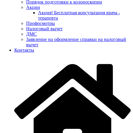
Порядок подготовки к колоноскопии
Акции
Акция! Бесплатная консультация врача -
терапевта
Профосмотры
Налоговый вычет
ДМС
Заявление на оформление справки на налоговый
вычет
Контакты