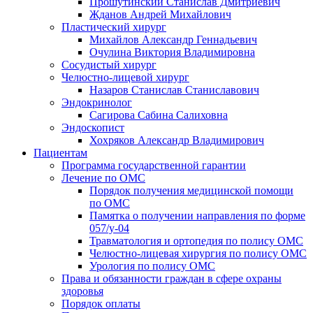
Прошутинский Станислав Дмитриевич
Жданов Андрей Михайлович
Пластический хирург
Михайлов Александр Геннадьевич
Очулина Виктория Владимировна
Сосудистый хирург
Челюстно-лицевой хирург
Назаров Станислав Станиславович
Эндокринолог
Сагирова Сабина Салиховна
Эндоскопист
Хохряков Александр Владимирович
Пациентам
Программа государственной гарантии
Лечение по ОМС
Порядок получения медицинской помощи
по ОМС
Памятка о получении направления по форме
057/у-04
Травматология и ортопедия по полису ОМС
Челюстно-лицевая хирургия по полису ОМС
Урология по полису ОМС
Права и обязанности граждан в сфере охраны
здоровья
Порядок оплаты