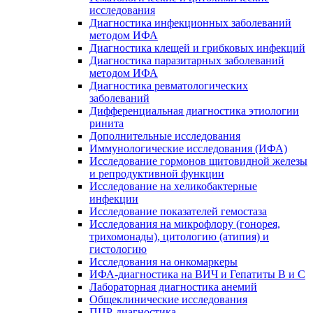
исследования
Диагностика инфекционных заболеваний
методом ИФА
Диагностика клещей и грибковых инфекций
Диагностика паразитарных заболеваний
методом ИФА
Диагностика ревматологических
заболеваний
Дифференциальная диагностика этиологии
ринита
Дополнительные исследования
Иммунологические исследования (ИФА)
Исследование гормонов щитовидной железы
и репродуктивной функции
Исследование на хеликобактерные
инфекции
Исследование показателей гемостаза
Исследования на микрофлору (гонорея,
трихомонады), цитологию (атипия) и
гистологию
Исследования на онкомаркеры
ИФА-диагностика на ВИЧ и Гепатиты B и C
Лабораторная диагностика анемий
Общеклинические исследования
ПЦР-диагностика