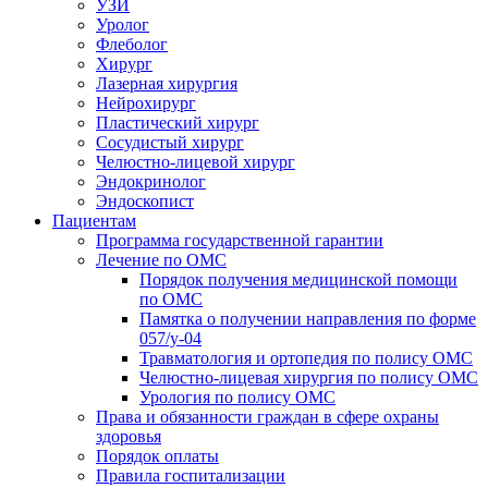
УЗИ
Уролог
Флеболог
Хирург
Лазерная хирургия
Нейрохирург
Пластический хирург
Сосудистый хирург
Челюстно-лицевой хирург
Эндокринолог
Эндоскопист
Пациентам
Программа государственной гарантии
Лечение по ОМС
Порядок получения медицинской помощи
по ОМС
Памятка о получении направления по форме
057/у-04
Травматология и ортопедия по полису ОМС
Челюстно-лицевая хирургия по полису ОМС
Урология по полису ОМС
Права и обязанности граждан в сфере охраны
здоровья
Порядок оплаты
Правила госпитализации