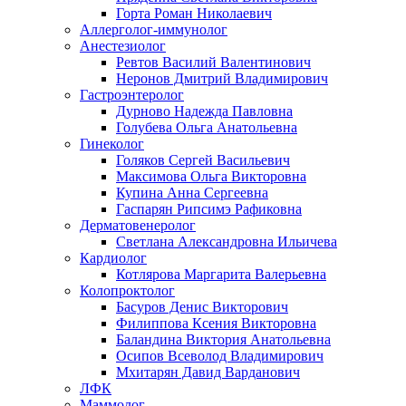
Горта Роман Николаевич
Аллерголог-иммунолог
Анестезиолог
Ревтов Василий Валентинович
Неронов Дмитрий Владимирович
Гастроэнтеролог
Дурново Надежда Павловна
Голубева Ольга Анатольевна
Гинеколог
Голяков Сергей Васильевич
Максимова Ольга Викторовна
Купина Анна Сергеевна
Гаспарян Рипсимэ Рафиковна
Дерматовенеролог
Светлана Александровна Ильичева
Кардиолог
Котлярова Маргарита Валерьевна
Колопроктолог
Басуров Денис Викторович
Филиппова Ксения Викторовна
Баландина Виктория Анатольевна
Осипов Всеволод Владимирович
Мхитарян Давид Варданович
ЛФК
Маммолог