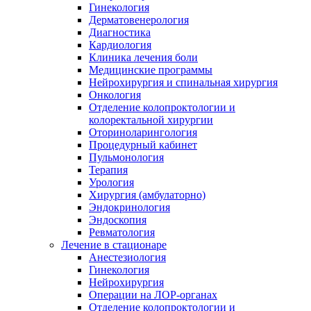
Гинекология
Дерматовенерология
Диагностика
Кардиология
Клиника лечения боли
Медицинские программы
Нейрохирургия и спинальная хирургия
Онкология
Отделение колопроктологии и
колоректальной хирургии
Оториноларингология
Процедурный кабинет
Пульмонология
Терапия
Урология
Хирургия (амбулаторно)
Эндокринология
Эндоскопия
Ревматология
Лечение в стационаре
Анестезиология
Гинекология
Нейрохирургия
Операции на ЛОР-органах
Отделение колопроктологии и