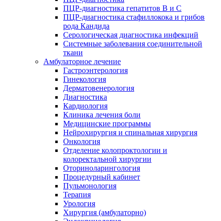
ПЦР-диагностика гепатитов B и C
ПЦР-диагностика стафиллокока и грибов
рода Кандида
Серологическая диагностика инфекций
Системные заболевания соединительной
ткани
Амбулаторное лечение
Гастроэнтерология
Гинекология
Дерматовенерология
Диагностика
Кардиология
Клиника лечения боли
Медицинские программы
Нейрохирургия и спинальная хирургия
Онкология
Отделение колопроктологии и
колоректальной хирургии
Оториноларингология
Процедурный кабинет
Пульмонология
Терапия
Урология
Хирургия (амбулаторно)