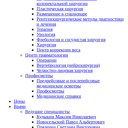
колоректальной хирургии
Пластическая хирургия
Размещение в стационаре
Рентгенхирургические методы диагностики
и лечения
Терапия
Урология
Флебология и сосудистая хирургия
Хирургия
Центр коррекции веса
Центр травматологии
Операции
Вертебрология (нейрохирургия)
Челюстно-лицевая хирургия
Профосмотры
Предрейсовые и послерейсовые
медицинские осмотры
Профосмотры
Медицинские справки
Цены
Врачи
Ведущие специалисты
Кудыкин Максим Николаевич
Новосельский Павел Альбертович
Прядеина Светлана Викторовна