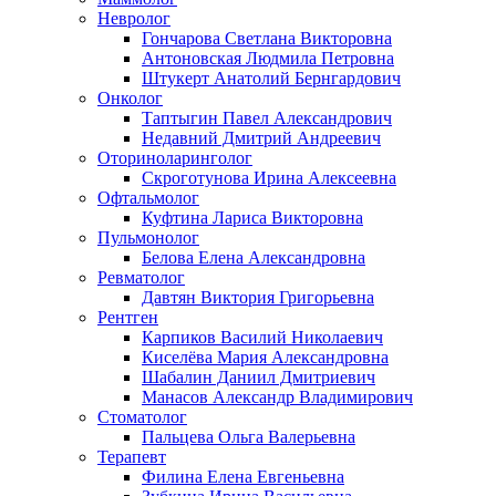
Невролог
Гончарова Светлана Викторовна
Антоновская Людмила Петровна
Штукерт Анатолий Бернгардович
Онколог
Таптыгин Павел Александрович
Недавний Дмитрий Андреевич
Оториноларинголог
Скроготунова Ирина Алексеевна
Офтальмолог
Куфтина Лариса Викторовна
Пульмонолог
Белова Елена Александровна
Ревматолог
Давтян Виктория Григорьевна
Рентген
Карпиков Василий Николаевич
Киселёва Мария Александровна
Шабалин Даниил Дмитриевич
Манасов Александр Владимирович
Стоматолог
Пальцева Ольга Валерьевна
Терапевт
Филина Елена Евгеньевна