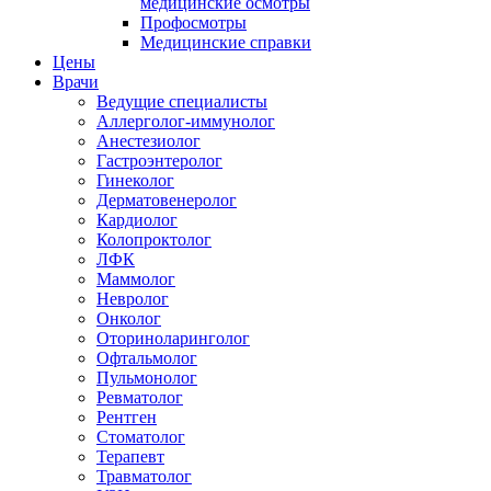
медицинские осмотры
Профосмотры
Медицинские справки
Цены
Врачи
Ведущие специалисты
Аллерголог-иммунолог
Анестезиолог
Гастроэнтеролог
Гинеколог
Дерматовенеролог
Кардиолог
Колопроктолог
ЛФК
Маммолог
Невролог
Онколог
Оториноларинголог
Офтальмолог
Пульмонолог
Ревматолог
Рентген
Стоматолог
Терапевт
Травматолог