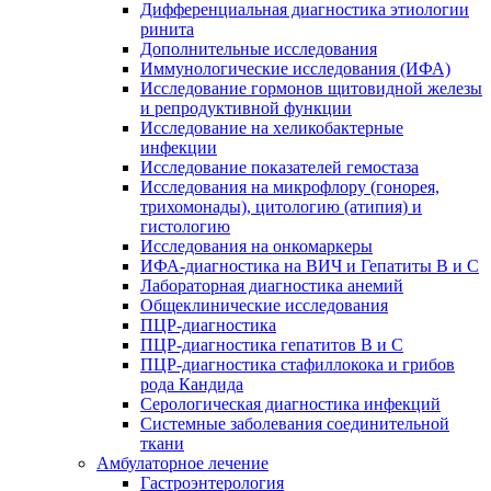
Дифференциальная диагностика этиологии
ринита
Дополнительные исследования
Иммунологические исследования (ИФА)
Исследование гормонов щитовидной железы
и репродуктивной функции
Исследование на хеликобактерные
инфекции
Исследование показателей гемостаза
Исследования на микрофлору (гонорея,
трихомонады), цитологию (атипия) и
гистологию
Исследования на онкомаркеры
ИФА-диагностика на ВИЧ и Гепатиты B и C
Лабораторная диагностика анемий
Общеклинические исследования
ПЦР-диагностика
ПЦР-диагностика гепатитов B и C
ПЦР-диагностика стафиллокока и грибов
рода Кандида
Серологическая диагностика инфекций
Системные заболевания соединительной
ткани
Амбулаторное лечение
Гастроэнтерология