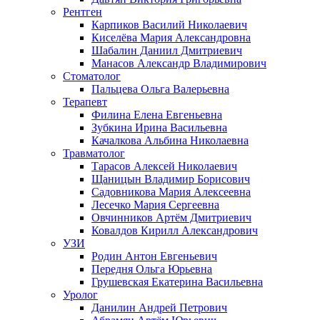
Рентген
Карпиков Василий Николаевич
Киселёва Мария Александровна
Шабалин Даниил Дмитриевич
Манасов Александр Владимирович
Стоматолог
Пальцева Ольга Валерьевна
Терапевт
Филина Елена Евгеньевна
Зубкина Ирина Васильевна
Качалкова Альбина Николаевна
Травматолог
Тарасов Алексей Николаевич
Щаницын Владимир Борисович
Садовникова Мария Алексеевна
Лесечко Мария Сергеевна
Овчинников Артём Дмитриевич
Ковалдов Кирилл Александрович
УЗИ
Родин Антон Евгеньевич
Передня Ольга Юрьевна
Грушевская Екатерина Васильевна
Уролог
Данилин Андрей Петрович