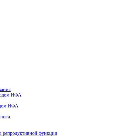
вания
тодом ИФА
одом ИФА
инита
и репродуктивной функции