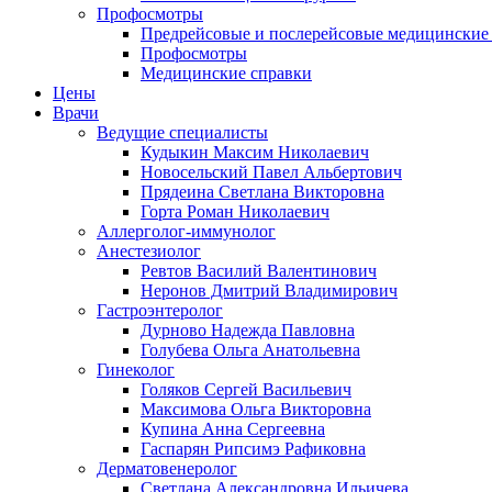
Профосмотры
Предрейсовые и послерейсовые медицинские
Профосмотры
Медицинские справки
Цены
Врачи
Ведущие специалисты
Кудыкин Максим Николаевич
Новосельский Павел Альбертович
Прядеина Светлана Викторовна
Горта Роман Николаевич
Аллерголог-иммунолог
Анестезиолог
Ревтов Василий Валентинович
Неронов Дмитрий Владимирович
Гастроэнтеролог
Дурново Надежда Павловна
Голубева Ольга Анатольевна
Гинеколог
Голяков Сергей Васильевич
Максимова Ольга Викторовна
Купина Анна Сергеевна
Гаспарян Рипсимэ Рафиковна
Дерматовенеролог
Светлана Александровна Ильичева