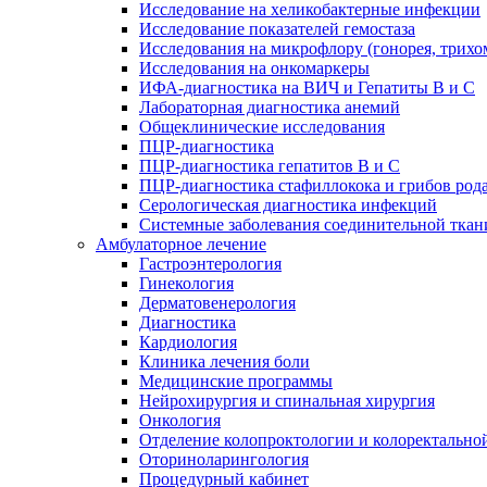
Исследование на хеликобактерные инфекции
Исследование показателей гемостаза
Исследования на микрофлору (гонорея, трихо
Исследования на онкомаркеры
ИФА-диагностика на ВИЧ и Гепатиты B и C
Лабораторная диагностика анемий
Общеклинические исследования
ПЦР-диагностика
ПЦР-диагностика гепатитов B и C
ПЦР-диагностика стафиллокока и грибов род
Серологическая диагностика инфекций
Системные заболевания соединительной ткан
Амбулаторное лечение
Гастроэнтерология
Гинекология
Дерматовенерология
Диагностика
Кардиология
Клиника лечения боли
Медицинские программы
Нейрохирургия и спинальная хирургия
Онкология
Отделение колопроктологии и колоректально
Оториноларингология
Процедурный кабинет