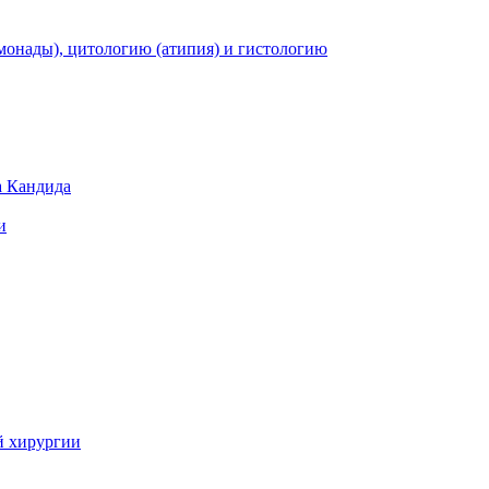
монады), цитологию (атипия) и гистологию
а Кандида
и
й хирургии