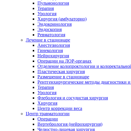
Пульмонология
Терапия
Урология
Хирургия (амбулаторно)
Эндокринология
Эндоскопия
Ревматология
Лечение в стационаре
Анестезиология
Гинекология
Нейрохирургия
Операции на ЛОР-органах
Отделение колопроктологии и колоректально
Пластическая хирургия
Размещение в стационаре
Рентгенхирургические методы диагностики и
Терапия
Урология
Флебология и сосудистая хирургия
Хирургия
Центр коррекции веса
Центр травматологии
Операции
Вертебрология (нейрохирургия)
Челюстно-лицевая хирургия