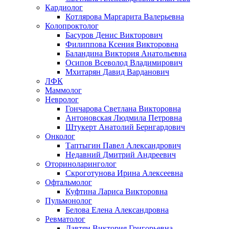
Кардиолог
Котлярова Маргарита Валерьевна
Колопроктолог
Басуров Денис Викторович
Филиппова Ксения Викторовна
Баландина Виктория Анатольевна
Осипов Всеволод Владимирович
Мхитарян Давид Варданович
ЛФК
Маммолог
Невролог
Гончарова Светлана Викторовна
Антоновская Людмила Петровна
Штукерт Анатолий Бернгардович
Онколог
Таптыгин Павел Александрович
Недавний Дмитрий Андреевич
Оториноларинголог
Скроготунова Ирина Алексеевна
Офтальмолог
Куфтина Лариса Викторовна
Пульмонолог
Белова Елена Александровна
Ревматолог
Давтян Виктория Григорьевна