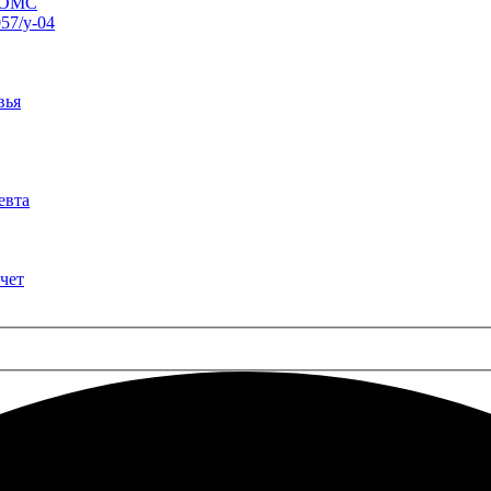
о ОМС
57/у-04
вья
евта
чет