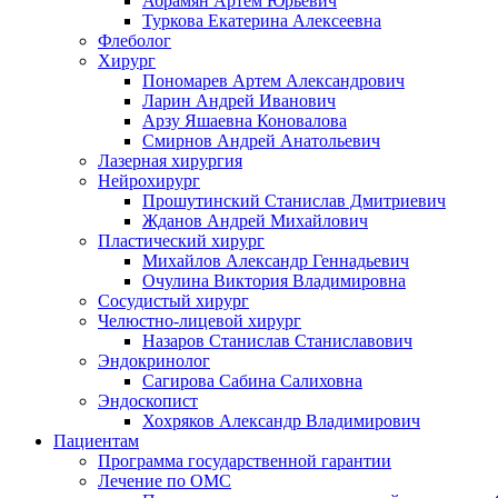
Абрамян Артём Юрьевич
Туркова Екатерина Алексеевна
Флеболог
Хирург
Пономарев Артем Александрович
Ларин Андрей Иванович
Арзу Яшаевна Коновалова
Смирнов Андрей Анатольевич
Лазерная хирургия
Нейрохирург
Прошутинский Станислав Дмитриевич
Жданов Андрей Михайлович
Пластический хирург
Михайлов Александр Геннадьевич
Очулина Виктория Владимировна
Сосудистый хирург
Челюстно-лицевой хирург
Назаров Станислав Станиславович
Эндокринолог
Сагирова Сабина Салиховна
Эндоскопист
Хохряков Александр Владимирович
Пациентам
Программа государственной гарантии
Лечение по ОМС