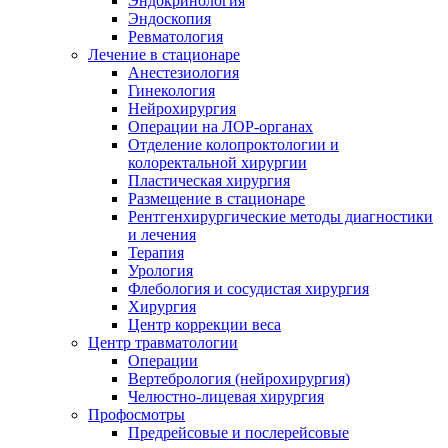
Эндокринология
Эндоскопия
Ревматология
Лечение в стационаре
Анестезиология
Гинекология
Нейрохирургия
Операции на ЛОР-органах
Отделение колопроктологии и
колоректальной хирургии
Пластическая хирургия
Размещение в стационаре
Рентгенхирургические методы диагностики
и лечения
Терапия
Урология
Флебология и сосудистая хирургия
Хирургия
Центр коррекции веса
Центр травматологии
Операции
Вертебрология (нейрохирургия)
Челюстно-лицевая хирургия
Профосмотры
Предрейсовые и послерейсовые