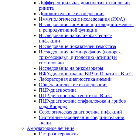
Дифференциальная диагностика этиологии
ринита
Дополнительные исследования
Иммунологические исследования (ИФА)
Исследование гормонов щитовидной железы
и репродуктивной функции
Исследование на хеликобактерные
инфекции
Исследование показателей гемостаза
Исследования на микрофлору (гонорея,
трихомонады), цитологию (атипия) и
гистологию
Исследования на онкомаркеры
ИФА-диагностика на ВИЧ и Гепатиты B и C
Лабораторная диагностика анемий
Общеклинические исследования
ПЦР-диагностика
ПЦР-диагностика гепатитов B и C
ПЦР-диагностика стафиллокока и грибов
рода Кандида
Серологическая диагностика инфекций
Системные заболевания соединительной
ткани
Амбулаторное лечение
Гастроэнтерология