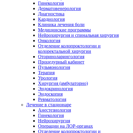
Гинекология
Дерматовенерология
Диагностика
Кардиология
Клиника лечения боли
Медицинские программы
Нейрохирургия и спинальная хирургия
Онкология
Отделение колопроктологии и
колоректальной хирургии
Оториноларингология
Процедурный кабинет
Пульмонология
Терапия
Урология
Хирургия (амбулаторно)
Эндокринология
Эндоскопия
Ревматология
Лечение в стационаре
Анестезиология
Гинекология
Нейрохирургия
Операции на ЛОР-органах
Отделение колопроктологии и