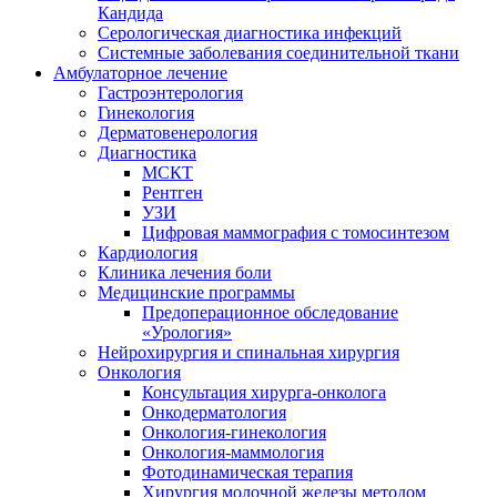
Кандида
Серологическая диагностика инфекций
Системные заболевания соединительной ткани
Амбулаторное лечение
Гастроэнтерология
Гинекология
Дерматовенерология
Диагностика
МСКТ
Рентген
УЗИ
Цифровая маммография с томосинтезом
Кардиология
Клиника лечения боли
Медицинские программы
Предоперационное обследование
«Урология»
Нейрохирургия и спинальная хирургия
Онкология
Консультация хирурга-онколога
Онкодерматология
Онкология-гинекология
Онкология-маммология
Фотодинамическая терапия
Хирургия молочной железы методом