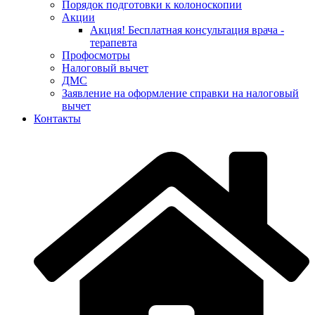
Порядок подготовки к колоноскопии
Акции
Акция! Бесплатная консультация врача -
терапевта
Профосмотры
Налоговый вычет
ДМС
Заявление на оформление справки на налоговый
вычет
Контакты