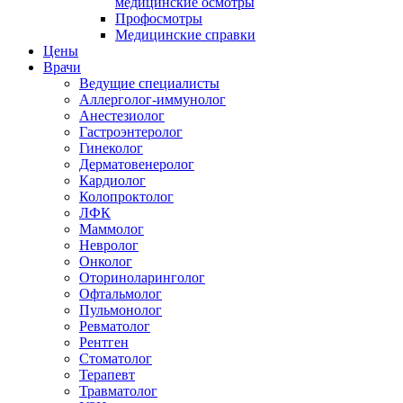
медицинские осмотры
Профосмотры
Медицинские справки
Цены
Врачи
Ведущие специалисты
Аллерголог-иммунолог
Анестезиолог
Гастроэнтеролог
Гинеколог
Дерматовенеролог
Кардиолог
Колопроктолог
ЛФК
Маммолог
Невролог
Онколог
Оториноларинголог
Офтальмолог
Пульмонолог
Ревматолог
Рентген
Стоматолог
Терапевт
Травматолог