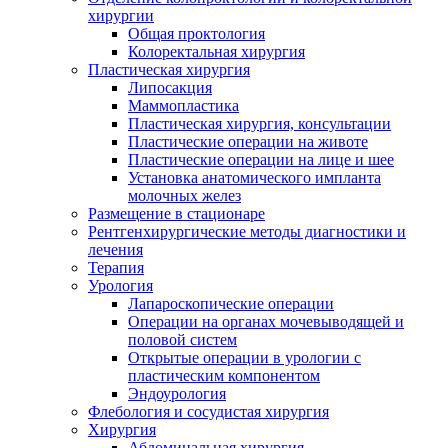
хирургии
Общая проктология
Колоректальная хирургия
Пластическая хирургия
Липосакция
Маммопластика
Пластическая хирургия, консультации
Пластические операции на животе
Пластические операции на лице и шее
Установка анатомического импланта
молочных желез
Размещение в стационаре
Рентгенхирургические методы диагностики и
лечения
Терапия
Урология
Лапароскопические операции
Операции на органах мочевыводящей и
половой систем
Открытые операции в урологии с
пластическим компонентом
Эндоурология
Флебология и сосудистая хирургия
Хирургия
Абдоминальная хирургия