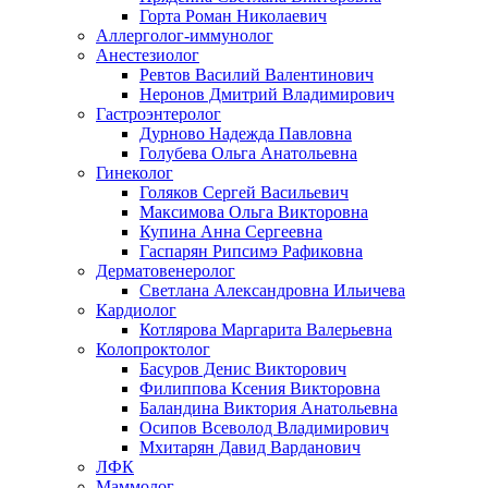
Горта Роман Николаевич
Аллерголог-иммунолог
Анестезиолог
Ревтов Василий Валентинович
Неронов Дмитрий Владимирович
Гастроэнтеролог
Дурново Надежда Павловна
Голубева Ольга Анатольевна
Гинеколог
Голяков Сергей Васильевич
Максимова Ольга Викторовна
Купина Анна Сергеевна
Гаспарян Рипсимэ Рафиковна
Дерматовенеролог
Светлана Александровна Ильичева
Кардиолог
Котлярова Маргарита Валерьевна
Колопроктолог
Басуров Денис Викторович
Филиппова Ксения Викторовна
Баландина Виктория Анатольевна
Осипов Всеволод Владимирович
Мхитарян Давид Варданович
ЛФК
Маммолог