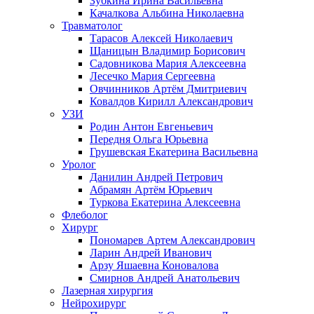
Зубкина Ирина Васильевна
Качалкова Альбина Николаевна
Травматолог
Тарасов Алексей Николаевич
Щаницын Владимир Борисович
Садовникова Мария Алексеевна
Лесечко Мария Сергеевна
Овчинников Артём Дмитриевич
Ковалдов Кирилл Александрович
УЗИ
Родин Антон Евгеньевич
Передня Ольга Юрьевна
Грушевская Екатерина Васильевна
Уролог
Данилин Андрей Петрович
Абрамян Артём Юрьевич
Туркова Екатерина Алексеевна
Флеболог
Хирург
Пономарев Артем Александрович
Ларин Андрей Иванович
Арзу Яшаевна Коновалова
Смирнов Андрей Анатольевич
Лазерная хирургия
Нейрохирург