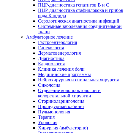
ПЦР-диагностика гепатитов B и C
ПЦР-диагностика стафиллокока и грибов
рода Кандида
Серологическая диагностика инфекций
Системные заболевания соединительной
ткани
Амбулаторное лечение
Гастроэнтерология
Гинекология
Дерматовенерология
Диагностика
Кардиология
Клиника лечения боли
Медицинские программы
Нейрохирургия и спинальная хирургия
Онкология
Отделение колопроктологии и
колоректальной хирургии
Оториноларингология
Процедурный кабинет
Пульмонология
Терапия
Урология
Хирургия (амбулаторно)