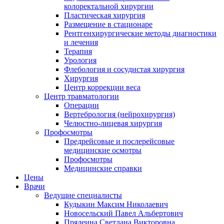
колоректальной хирургии
Пластическая хирургия
Размещение в стационаре
Рентгенхирургические методы диагностики
и лечения
Терапия
Урология
Флебология и сосудистая хирургия
Хирургия
Центр коррекции веса
Центр травматологии
Операции
Вертебрология (нейрохирургия)
Челюстно-лицевая хирургия
Профосмотры
Предрейсовые и послерейсовые
медицинские осмотры
Профосмотры
Медицинские справки
Цены
Врачи
Ведущие специалисты
Кудыкин Максим Николаевич
Новосельский Павел Альбертович
Прядеина Светлана Викторовна