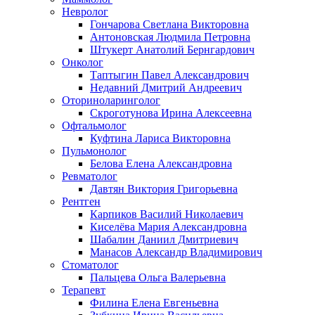
Невролог
Гончарова Светлана Викторовна
Антоновская Людмила Петровна
Штукерт Анатолий Бернгардович
Онколог
Таптыгин Павел Александрович
Недавний Дмитрий Андреевич
Оториноларинголог
Скроготунова Ирина Алексеевна
Офтальмолог
Куфтина Лариса Викторовна
Пульмонолог
Белова Елена Александровна
Ревматолог
Давтян Виктория Григорьевна
Рентген
Карпиков Василий Николаевич
Киселёва Мария Александровна
Шабалин Даниил Дмитриевич
Манасов Александр Владимирович
Стоматолог
Пальцева Ольга Валерьевна
Терапевт
Филина Елена Евгеньевна