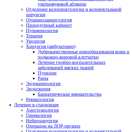
ультразвуковой абляции
Отделение колопроктологии и колоректальной
хирургии
Оториноларингология
Процедурный кабинет
Пульмонология
Терапия
Урология
Хирургия (амбулаторно)
Доброкачественные новообразования кожи и
подкожно-жировой клетчатки
Лечение гнойно-воспалительных
заболеваний мягких тканей
Пункции
Раны
Эндокринология
Эндоскопия
Бариатрические вмешательства
Ревматология
Лечение в стационаре
Анестезиология
Гинекология
Нейрохирургия
Операции на ЛОР-органах
Отделение колопроктологии и колоректальной