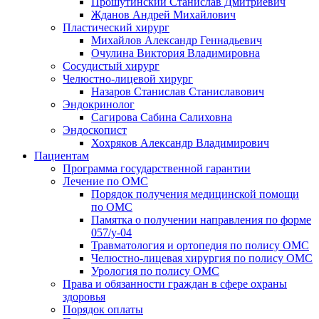
Прошутинский Станислав Дмитриевич
Жданов Андрей Михайлович
Пластический хирург
Михайлов Александр Геннадьевич
Очулина Виктория Владимировна
Сосудистый хирург
Челюстно-лицевой хирург
Назаров Станислав Станиславович
Эндокринолог
Сагирова Сабина Салиховна
Эндоскопист
Хохряков Александр Владимирович
Пациентам
Программа государственной гарантии
Лечение по ОМС
Порядок получения медицинской помощи
по ОМС
Памятка о получении направления по форме
057/у-04
Травматология и ортопедия по полису ОМС
Челюстно-лицевая хирургия по полису ОМС
Урология по полису ОМС
Права и обязанности граждан в сфере охраны
здоровья
Порядок оплаты