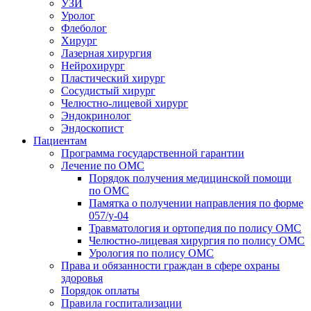
УЗИ
Уролог
Флеболог
Хирург
Лазерная хирургия
Нейрохирург
Пластический хирург
Сосудистый хирург
Челюстно-лицевой хирург
Эндокринолог
Эндоскопист
Пациентам
Программа государственной гарантии
Лечение по ОМС
Порядок получения медицинской помощи
по ОМС
Памятка о получении направления по форме
057/у-04
Травматология и ортопедия по полису ОМС
Челюстно-лицевая хирургия по полису ОМС
Урология по полису ОМС
Права и обязанности граждан в сфере охраны
здоровья
Порядок оплаты
Правила госпитализации