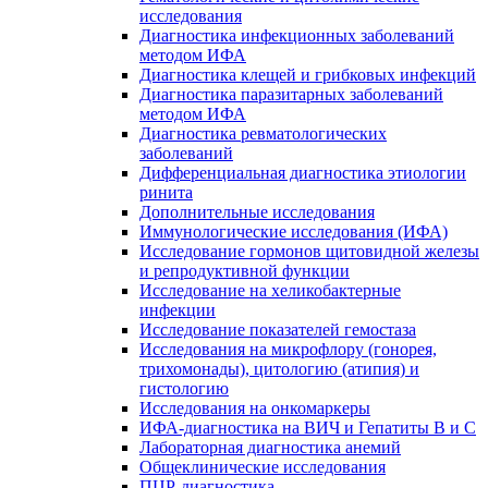
исследования
Диагностика инфекционных заболеваний
методом ИФА
Диагностика клещей и грибковых инфекций
Диагностика паразитарных заболеваний
методом ИФА
Диагностика ревматологических
заболеваний
Дифференциальная диагностика этиологии
ринита
Дополнительные исследования
Иммунологические исследования (ИФА)
Исследование гормонов щитовидной железы
и репродуктивной функции
Исследование на хеликобактерные
инфекции
Исследование показателей гемостаза
Исследования на микрофлору (гонорея,
трихомонады), цитологию (атипия) и
гистологию
Исследования на онкомаркеры
ИФА-диагностика на ВИЧ и Гепатиты B и C
Лабораторная диагностика анемий
Общеклинические исследования
ПЦР-диагностика