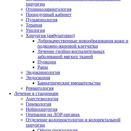
хирургии
Оториноларингология
Процедурный кабинет
Пульмонология
Терапия
Урология
Хирургия (амбулаторно)
Доброкачественные новообразования кожи и
подкожно-жировой клетчатки
Лечение гнойно-воспалительных
заболеваний мягких тканей
Пункции
Раны
Эндокринология
Эндоскопия
Бариатрические вмешательства
Ревматология
Лечение в стационаре
Анестезиология
Гинекология
Нейрохирургия
Операции на ЛОР-органах
Отделение колопроктологии и колоректальной
хирургии
Общая проктология