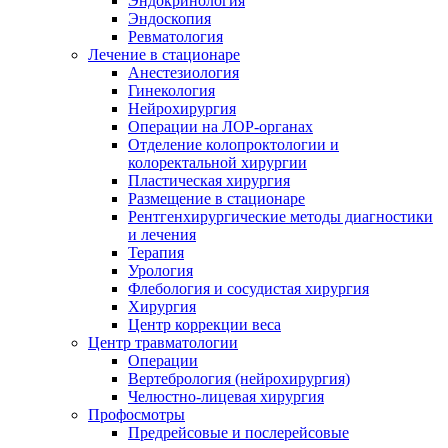
Эндокринология
Эндоскопия
Ревматология
Лечение в стационаре
Анестезиология
Гинекология
Нейрохирургия
Операции на ЛОР-органах
Отделение колопроктологии и
колоректальной хирургии
Пластическая хирургия
Размещение в стационаре
Рентгенхирургические методы диагностики
и лечения
Терапия
Урология
Флебология и сосудистая хирургия
Хирургия
Центр коррекции веса
Центр травматологии
Операции
Вертебрология (нейрохирургия)
Челюстно-лицевая хирургия
Профосмотры
Предрейсовые и послерейсовые