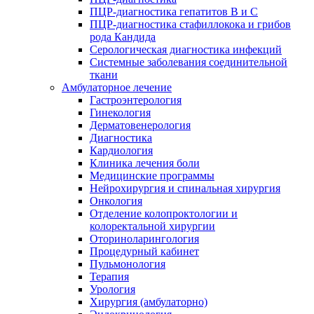
ПЦР-диагностика гепатитов B и C
ПЦР-диагностика стафиллокока и грибов
рода Кандида
Серологическая диагностика инфекций
Системные заболевания соединительной
ткани
Амбулаторное лечение
Гастроэнтерология
Гинекология
Дерматовенерология
Диагностика
Кардиология
Клиника лечения боли
Медицинские программы
Нейрохирургия и спинальная хирургия
Онкология
Отделение колопроктологии и
колоректальной хирургии
Оториноларингология
Процедурный кабинет
Пульмонология
Терапия
Урология
Хирургия (амбулаторно)