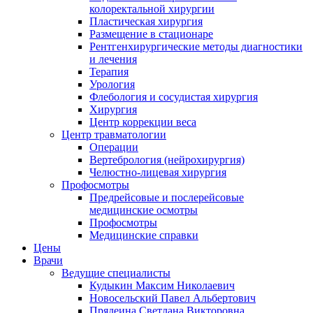
колоректальной хирургии
Пластическая хирургия
Размещение в стационаре
Рентгенхирургические методы диагностики
и лечения
Терапия
Урология
Флебология и сосудистая хирургия
Хирургия
Центр коррекции веса
Центр травматологии
Операции
Вертебрология (нейрохирургия)
Челюстно-лицевая хирургия
Профосмотры
Предрейсовые и послерейсовые
медицинские осмотры
Профосмотры
Медицинские справки
Цены
Врачи
Ведущие специалисты
Кудыкин Максим Николаевич
Новосельский Павел Альбертович
Прядеина Светлана Викторовна