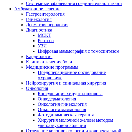
Системные заболевания соединительной ткани
Амбулаторное лечение
Гастроэнтерология
Гинекология
Дерматовенерология
Диагностика
МСКТ
Рентген
УЗИ
Цифровая маммография с томосинтезом
Кардиология
Клиника лечения боли
Медицинские программы
Предоперационное обследование
«Урология»
Нейрохирургия и спинальная хирургия
Онкология
Консультация хирурга-онколога
Онкодерматология
Онкология-гинекология
Онкология-маммология
Фотодинамическая терапия
Хирургия молочной железы методом
ультразвуковой абляции
Отделение колопроктологии и колоректальной