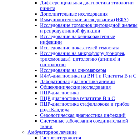
Дифференциальная диагностика этиологии
ринита
Дополнительные исследования
Иммунологические исследования (ИФА)
Исследование гормонов щитовидной железы
и репродуктивной функции
Исследование на хеликобактерные
инфекции
Исследование показателей гемостаза
Исследования на микрофлору (гонорея,
трихомонады), цитологию (атипия) и
гистологию
Исследования на онкомаркеры
ИФА-диагностика на ВИЧ и Гепатиты B и C
Лабораторная диагностика анемий
Общеклинические исследования
ПЦР-диагностика
ПЦР-диагностика гепатитов B и C
ПЦР-диагностика стафиллокока и грибов
рода Кандида
Серологическая диагностика инфекций
Системные заболевания соединительной
ткани
Амбулаторное лечение
Гастроэнтерология