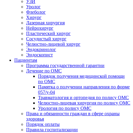
УЗИ
Уролог
Флеболог
Хирург
Лазерная хирургия
Нейрохирург
Пластический хирург
Сосудистый хирург
Челюстно-лицевой хирург
Эндокринолог
Эндоскопист
Пациентам
Программа государственной гарантии
Лечение по ОМС
Порядок получения медицинской помощи
по ОМС
Памятка о получении направления по форме
057/у-04
Травматология и ортопедия по полису ОМС
Челюстно-лицевая хирургия по полису ОМС
Урология по полису ОМС
Права и обязанности граждан в сфере охраны
здоровья
Порядок оплаты
Правила госпитализации