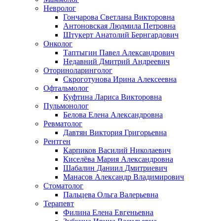
Невролог
Гончарова Светлана Викторовна
Антоновская Людмила Петровна
Штукерт Анатолий Бернгардович
Онколог
Таптыгин Павел Александрович
Недавний Дмитрий Андреевич
Оториноларинголог
Скроготунова Ирина Алексеевна
Офтальмолог
Куфтина Лариса Викторовна
Пульмонолог
Белова Елена Александровна
Ревматолог
Давтян Виктория Григорьевна
Рентген
Карпиков Василий Николаевич
Киселёва Мария Александровна
Шабалин Даниил Дмитриевич
Манасов Александр Владимирович
Стоматолог
Пальцева Ольга Валерьевна
Терапевт
Филина Елена Евгеньевна