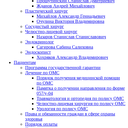
Прошутинский Станислав Дмитриевич
Жданов Андрей Михайлович
Пластический хирург
Михайлов Александр Геннадьевич
Очулина Виктория Владимировна
Сосудистый хирург
Челюстно-лицевой хирург
Назаров Станислав Станиславович
Эндокринолог
Сагирова Сабина Салиховна
Эндоскопист
Хохряков Александр Владимирович
Пациентам
Программа государственной гарантии
Лечение по ОМС
Порядок получения медицинской помощи
по ОМС
Памятка о получении направления по форме
057/у-04
Травматология и ортопедия по полису ОМС
Челюстно-лицевая хирургия по полису ОМС
Урология по полису ОМС
Права и обязанности граждан в сфере охраны
здоровья
Порядок оплаты