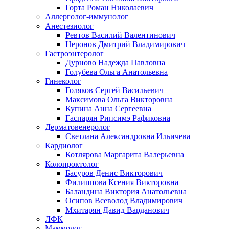
Горта Роман Николаевич
Аллерголог-иммунолог
Анестезиолог
Ревтов Василий Валентинович
Неронов Дмитрий Владимирович
Гастроэнтеролог
Дурново Надежда Павловна
Голубева Ольга Анатольевна
Гинеколог
Голяков Сергей Васильевич
Максимова Ольга Викторовна
Купина Анна Сергеевна
Гаспарян Рипсимэ Рафиковна
Дерматовенеролог
Светлана Александровна Ильичева
Кардиолог
Котлярова Маргарита Валерьевна
Колопроктолог
Басуров Денис Викторович
Филиппова Ксения Викторовна
Баландина Виктория Анатольевна
Осипов Всеволод Владимирович
Мхитарян Давид Варданович
ЛФК
Маммолог