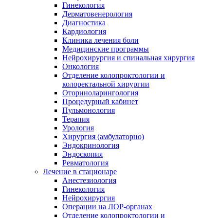
Гинекология
Дерматовенерология
Диагностика
Кардиология
Клиника лечения боли
Медицинские программы
Нейрохирургия и спинальная хирургия
Онкология
Отделение колопроктологии и
колоректальной хирургии
Оториноларингология
Процедурный кабинет
Пульмонология
Терапия
Урология
Хирургия (амбулаторно)
Эндокринология
Эндоскопия
Ревматология
Лечение в стационаре
Анестезиология
Гинекология
Нейрохирургия
Операции на ЛОР-органах
Отделение колопроктологии и