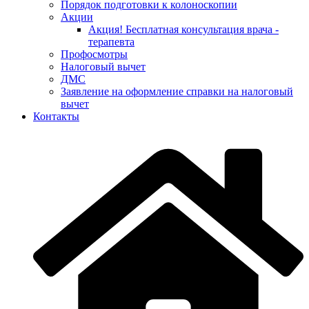
Порядок подготовки к колоноскопии
Акции
Акция! Бесплатная консультация врача -
терапевта
Профосмотры
Налоговый вычет
ДМС
Заявление на оформление справки на налоговый
вычет
Контакты