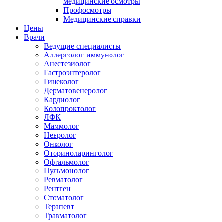
медицинские осмотры
Профосмотры
Медицинские справки
Цены
Врачи
Ведущие специалисты
Аллерголог-иммунолог
Анестезиолог
Гастроэнтеролог
Гинеколог
Дерматовенеролог
Кардиолог
Колопроктолог
ЛФК
Маммолог
Невролог
Онколог
Оториноларинголог
Офтальмолог
Пульмонолог
Ревматолог
Рентген
Стоматолог
Терапевт
Травматолог