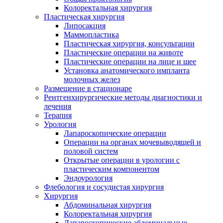
Колоректальная хирургия
Пластическая хирургия
Липосакция
Маммопластика
Пластическая хирургия, консультации
Пластические операции на животе
Пластические операции на лице и шее
Установка анатомического импланта
молочных желез
Размещение в стационаре
Рентгенхирургические методы диагностики и
лечения
Терапия
Урология
Лапароскопические операции
Операции на органах мочевыводящей и
половой систем
Открытые операции в урологии с
пластическим компонентом
Эндоурология
Флебология и сосудистая хирургия
Хирургия
Абдоминальная хирургия
Колоректальная хирургия
Лапароскопические абдоминальные