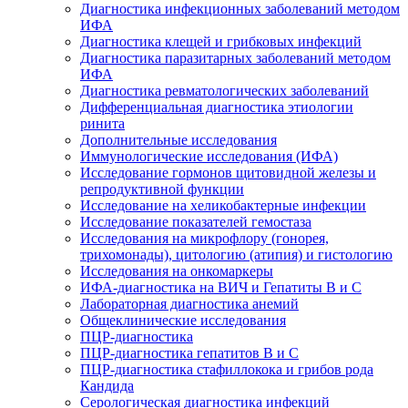
Диагностика инфекционных заболеваний методом
ИФА
Диагностика клещей и грибковых инфекций
Диагностика паразитарных заболеваний методом
ИФА
Диагностика ревматологических заболеваний
Дифференциальная диагностика этиологии
ринита
Дополнительные исследования
Иммунологические исследования (ИФА)
Исследование гормонов щитовидной железы и
репродуктивной функции
Исследование на хеликобактерные инфекции
Исследование показателей гемостаза
Исследования на микрофлору (гонорея,
трихомонады), цитологию (атипия) и гистологию
Исследования на онкомаркеры
ИФА-диагностика на ВИЧ и Гепатиты B и C
Лабораторная диагностика анемий
Общеклинические исследования
ПЦР-диагностика
ПЦР-диагностика гепатитов B и C
ПЦР-диагностика стафиллокока и грибов рода
Кандида
Серологическая диагностика инфекций