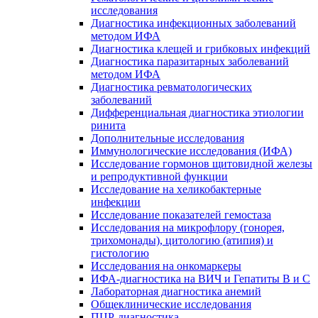
исследования
Диагностика инфекционных заболеваний
методом ИФА
Диагностика клещей и грибковых инфекций
Диагностика паразитарных заболеваний
методом ИФА
Диагностика ревматологических
заболеваний
Дифференциальная диагностика этиологии
ринита
Дополнительные исследования
Иммунологические исследования (ИФА)
Исследование гормонов щитовидной железы
и репродуктивной функции
Исследование на хеликобактерные
инфекции
Исследование показателей гемостаза
Исследования на микрофлору (гонорея,
трихомонады), цитологию (атипия) и
гистологию
Исследования на онкомаркеры
ИФА-диагностика на ВИЧ и Гепатиты B и C
Лабораторная диагностика анемий
Общеклинические исследования
ПЦР-диагностика