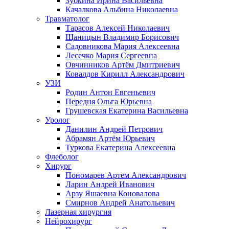
Зубкина Ирина Васильевна
Качалкова Альбина Николаевна
Травматолог
Тарасов Алексей Николаевич
Щаницын Владимир Борисович
Садовникова Мария Алексеевна
Лесечко Мария Сергеевна
Овчинников Артём Дмитриевич
Ковалдов Кирилл Александрович
УЗИ
Родин Антон Евгеньевич
Передня Ольга Юрьевна
Грушевская Екатерина Васильевна
Уролог
Данилин Андрей Петрович
Абрамян Артём Юрьевич
Туркова Екатерина Алексеевна
Флеболог
Хирург
Пономарев Артем Александрович
Ларин Андрей Иванович
Арзу Яшаевна Коновалова
Смирнов Андрей Анатольевич
Лазерная хирургия
Нейрохирург