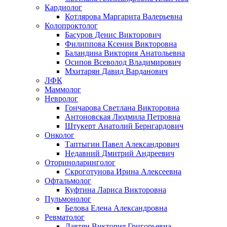
Кардиолог
Котлярова Маргарита Валерьевна
Колопроктолог
Басуров Денис Викторович
Филиппова Ксения Викторовна
Баландина Виктория Анатольевна
Осипов Всеволод Владимирович
Мхитарян Давид Варданович
ЛФК
Маммолог
Невролог
Гончарова Светлана Викторовна
Антоновская Людмила Петровна
Штукерт Анатолий Бернгардович
Онколог
Таптыгин Павел Александрович
Недавний Дмитрий Андреевич
Оториноларинголог
Скроготунова Ирина Алексеевна
Офтальмолог
Куфтина Лариса Викторовна
Пульмонолог
Белова Елена Александровна
Ревматолог
Давтян Виктория Григорьевна