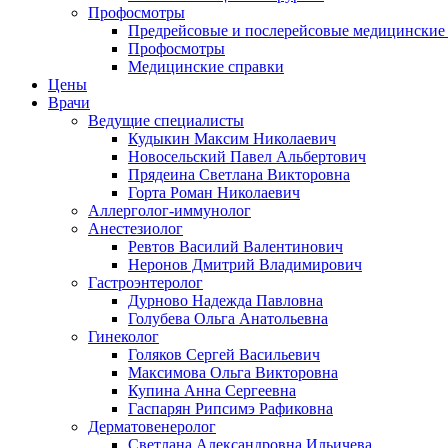
Профосмотры
Предрейсовые и послерейсовые медицинские
Профосмотры
Медицинские справки
Цены
Врачи
Ведущие специалисты
Кудыкин Максим Николаевич
Новосельский Павел Альбертович
Прядеина Светлана Викторовна
Горта Роман Николаевич
Аллерголог-иммунолог
Анестезиолог
Ревтов Василий Валентинович
Неронов Дмитрий Владимирович
Гастроэнтеролог
Дурново Надежда Павловна
Голубева Ольга Анатольевна
Гинеколог
Голяков Сергей Васильевич
Максимова Ольга Викторовна
Купина Анна Сергеевна
Гаспарян Рипсимэ Рафиковна
Дерматовенеролог
Светлана Александровна Ильичева