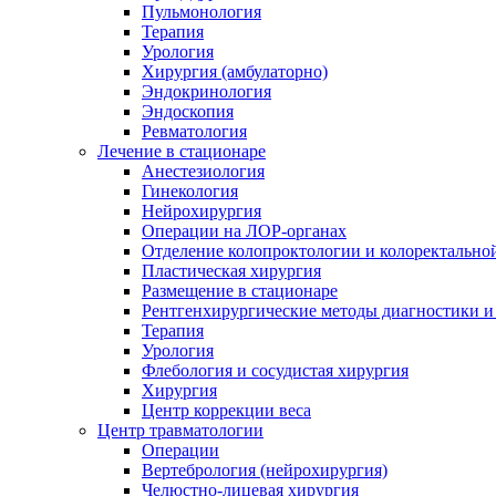
Пульмонология
Терапия
Урология
Хирургия (амбулаторно)
Эндокринология
Эндоскопия
Ревматология
Лечение в стационаре
Анестезиология
Гинекология
Нейрохирургия
Операции на ЛОР-органах
Отделение колопроктологии и колоректально
Пластическая хирургия
Размещение в стационаре
Рентгенхирургические методы диагностики и
Терапия
Урология
Флебология и сосудистая хирургия
Хирургия
Центр коррекции веса
Центр травматологии
Операции
Вертебрология (нейрохирургия)
Челюстно-лицевая хирургия