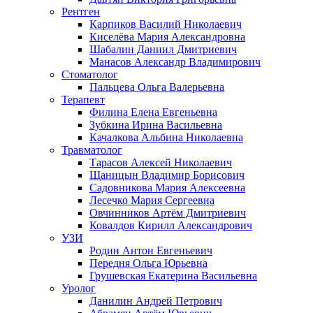
Рентген
Карпиков Василий Николаевич
Киселёва Мария Александровна
Шабалин Даниил Дмитриевич
Манасов Александр Владимирович
Стоматолог
Пальцева Ольга Валерьевна
Терапевт
Филина Елена Евгеньевна
Зубкина Ирина Васильевна
Качалкова Альбина Николаевна
Травматолог
Тарасов Алексей Николаевич
Щаницын Владимир Борисович
Садовникова Мария Алексеевна
Лесечко Мария Сергеевна
Овчинников Артём Дмитриевич
Ковалдов Кирилл Александрович
УЗИ
Родин Антон Евгеньевич
Передня Ольга Юрьевна
Грушевская Екатерина Васильевна
Уролог
Данилин Андрей Петрович