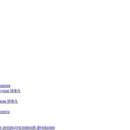
вания
тодом ИФА
одом ИФА
инита
и репродуктивной функции