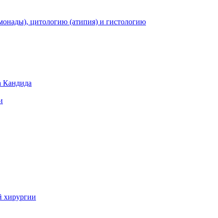
монады), цитологию (атипия) и гистологию
а Кандида
и
й хирургии