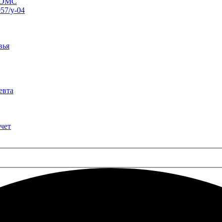
о ОМС
57/у-04
вья
евта
чет