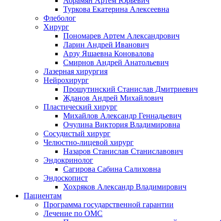
Абрамян Артём Юрьевич
Туркова Екатерина Алексеевна
Флеболог
Хирург
Пономарев Артем Александрович
Ларин Андрей Иванович
Арзу Яшаевна Коновалова
Смирнов Андрей Анатольевич
Лазерная хирургия
Нейрохирург
Прошутинский Станислав Дмитриевич
Жданов Андрей Михайлович
Пластический хирург
Михайлов Александр Геннадьевич
Очулина Виктория Владимировна
Сосудистый хирург
Челюстно-лицевой хирург
Назаров Станислав Станиславович
Эндокринолог
Сагирова Сабина Салиховна
Эндоскопист
Хохряков Александр Владимирович
Пациентам
Программа государственной гарантии
Лечение по ОМС