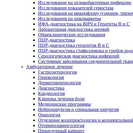
Исследование на хеликобактерные инфекции
Исследование показателей гемостаза
Исследования на микрофлору (гонорея, трихо
Исследования на онкомаркеры
ИФА-диагностика на ВИЧ и Гепатиты B и C
Лабораторная диагностика анемий
Общеклинические исследования
ПЦР-диагностика
ПЦР-диагностика гепатитов B и C
ПЦР-диагностика стафиллокока и грибов род
Серологическая диагностика инфекций
Системные заболевания соединительной ткан
Амбулаторное лечение
Гастроэнтерология
Гинекология
Дерматовенерология
Диагностика
Кардиология
Клиника лечения боли
Медицинские программы
Нейрохирургия и спинальная хирургия
Онкология
Отделение колопроктологии и колоректально
Оториноларингология
Процедурный кабинет