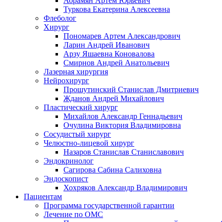
Абрамян Артём Юрьевич
Туркова Екатерина Алексеевна
Флеболог
Хирург
Пономарев Артем Александрович
Ларин Андрей Иванович
Арзу Яшаевна Коновалова
Смирнов Андрей Анатольевич
Лазерная хирургия
Нейрохирург
Прошутинский Станислав Дмитриевич
Жданов Андрей Михайлович
Пластический хирург
Михайлов Александр Геннадьевич
Очулина Виктория Владимировна
Сосудистый хирург
Челюстно-лицевой хирург
Назаров Станислав Станиславович
Эндокринолог
Сагирова Сабина Салиховна
Эндоскопист
Хохряков Александр Владимирович
Пациентам
Программа государственной гарантии
Лечение по ОМС