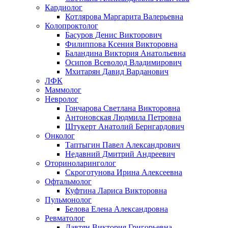
Кардиолог
Котлярова Маргарита Валерьевна
Колопроктолог
Басуров Денис Викторович
Филиппова Ксения Викторовна
Баландина Виктория Анатольевна
Осипов Всеволод Владимирович
Мхитарян Давид Варданович
ЛФК
Маммолог
Невролог
Гончарова Светлана Викторовна
Антоновская Людмила Петровна
Штукерт Анатолий Бернгардович
Онколог
Таптыгин Павел Александрович
Недавний Дмитрий Андреевич
Оториноларинголог
Скроготунова Ирина Алексеевна
Офтальмолог
Куфтина Лариса Викторовна
Пульмонолог
Белова Елена Александровна
Ревматолог
Давтян Виктория Григорьевна