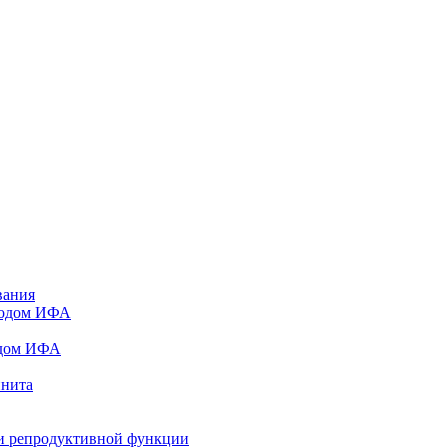
вания
тодом ИФА
одом ИФА
инита
и репродуктивной функции