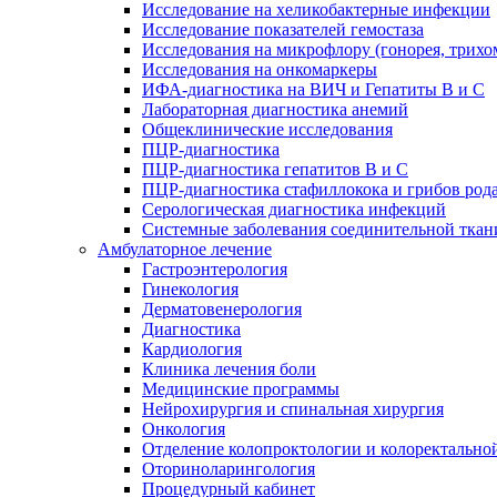
Исследование на хеликобактерные инфекции
Исследование показателей гемостаза
Исследования на микрофлору (гонорея, трихо
Исследования на онкомаркеры
ИФА-диагностика на ВИЧ и Гепатиты B и C
Лабораторная диагностика анемий
Общеклинические исследования
ПЦР-диагностика
ПЦР-диагностика гепатитов B и C
ПЦР-диагностика стафиллокока и грибов род
Серологическая диагностика инфекций
Системные заболевания соединительной ткан
Амбулаторное лечение
Гастроэнтерология
Гинекология
Дерматовенерология
Диагностика
Кардиология
Клиника лечения боли
Медицинские программы
Нейрохирургия и спинальная хирургия
Онкология
Отделение колопроктологии и колоректально
Оториноларингология
Процедурный кабинет