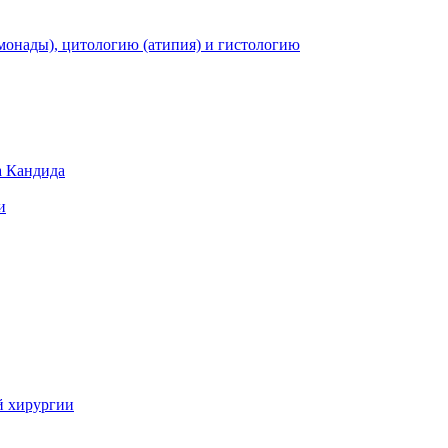
монады), цитологию (атипия) и гистологию
а Кандида
и
й хирургии