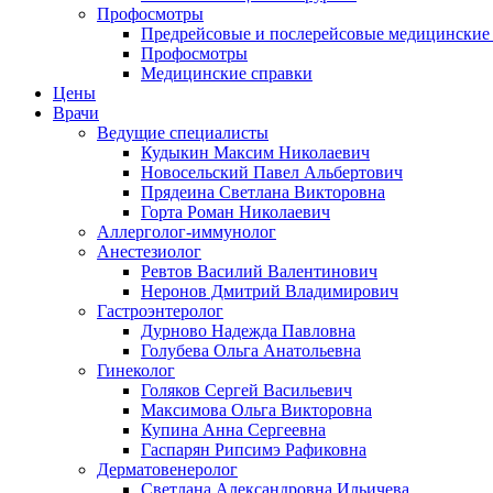
Профосмотры
Предрейсовые и послерейсовые медицинские
Профосмотры
Медицинские справки
Цены
Врачи
Ведущие специалисты
Кудыкин Максим Николаевич
Новосельский Павел Альбертович
Прядеина Светлана Викторовна
Горта Роман Николаевич
Аллерголог-иммунолог
Анестезиолог
Ревтов Василий Валентинович
Неронов Дмитрий Владимирович
Гастроэнтеролог
Дурново Надежда Павловна
Голубева Ольга Анатольевна
Гинеколог
Голяков Сергей Васильевич
Максимова Ольга Викторовна
Купина Анна Сергеевна
Гаспарян Рипсимэ Рафиковна
Дерматовенеролог
Светлана Александровна Ильичева