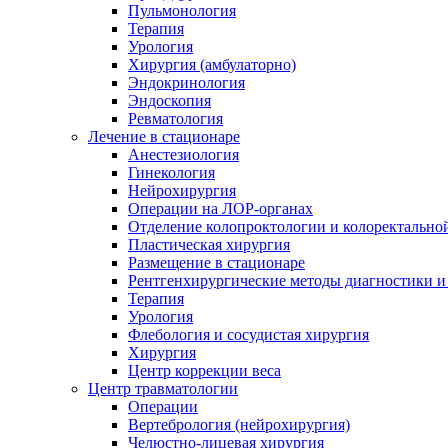
Пульмонология
Терапия
Урология
Хирургия (амбулаторно)
Эндокринология
Эндоскопия
Ревматология
Лечение в стационаре
Анестезиология
Гинекология
Нейрохирургия
Операции на ЛОР-органах
Отделение колопроктологии и колоректально
Пластическая хирургия
Размещение в стационаре
Рентгенхирургические методы диагностики и
Терапия
Урология
Флебология и сосудистая хирургия
Хирургия
Центр коррекции веса
Центр травматологии
Операции
Вертебрология (нейрохирургия)
Челюстно-лицевая хирургия