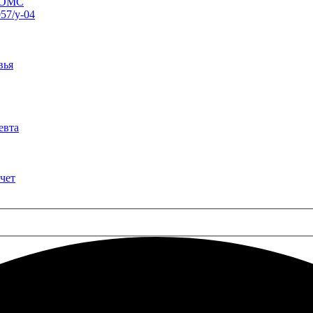
о ОМС
57/у-04
вья
евта
чет