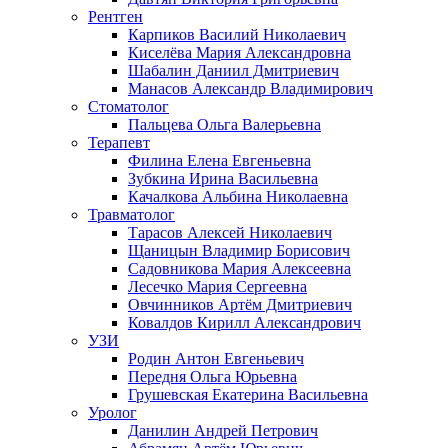
Рентген
Карпиков Василий Николаевич
Киселёва Мария Александровна
Шабалин Даниил Дмитриевич
Манасов Александр Владимирович
Стоматолог
Пальцева Ольга Валерьевна
Терапевт
Филина Елена Евгеньевна
Зубкина Ирина Васильевна
Качалкова Альбина Николаевна
Травматолог
Тарасов Алексей Николаевич
Щаницын Владимир Борисович
Садовникова Мария Алексеевна
Лесечко Мария Сергеевна
Овчинников Артём Дмитриевич
Ковалдов Кирилл Александрович
УЗИ
Родин Антон Евгеньевич
Передня Ольга Юрьевна
Грушевская Екатерина Васильевна
Уролог
Данилин Андрей Петрович