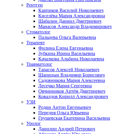
Рентген
Карпиков Василий Николаевич
Киселёва Мария Александровна
Шабалин Даниил Дмитриевич
Манасов Александр Владимирович
Стоматолог
Пальцева Ольга Валерьевна
Терапевт
Филина Елена Евгеньевна
Зубкина Ирина Васильевна
Качалкова Альбина Николаевна
Травматолог
Тарасов Алексей Николаевич
Щаницын Владимир Борисович
Садовникова Мария Алексеевна
Лесечко Мария Сергеевна
Овчинников Артём Дмитриевич
Ковалдов Кирилл Александрович
УЗИ
Родин Антон Евгеньевич
Передня Ольга Юрьевна
Грушевская Екатерина Васильевна
Уролог
Данилин Андрей Петрович