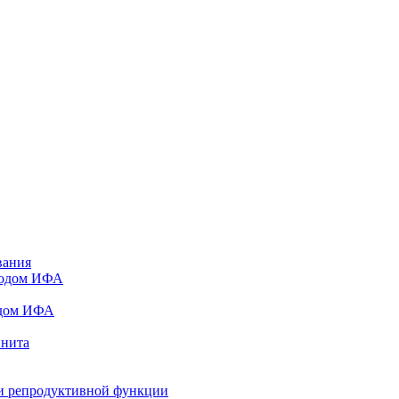
вания
тодом ИФА
одом ИФА
инита
и репродуктивной функции