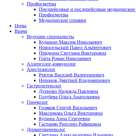
Профосмотры
Предрейсовые и послерейсовые медицинские
Профосмотры
Медицинские справки
Цены
Врачи
Ведущие специалисты
Кудыкин Максим Николаевич
Новосельский Павел Альбертович
Прядеина Светлана Викторовна
Горта Роман Николаевич
Аллерголог-иммунолог
Анестезиолог
Ревтов Василий Валентинович
Неронов Дмитрий Владимирович
Гастроэнтеролог
Дурново Надежда Павловна
Голубева Ольга Анатольевна
Гинеколог
Голяков Сергей Васильевич
Максимова Ольга Викторовна
Купина Анна Сергеевна
Гаспарян Рипсимэ Рафиковна
Дерматовенеролог
Светлана Александровна Ильичева