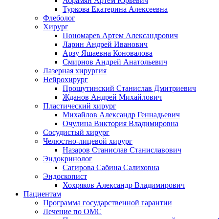
Абрамян Артём Юрьевич
Туркова Екатерина Алексеевна
Флеболог
Хирург
Пономарев Артем Александрович
Ларин Андрей Иванович
Арзу Яшаевна Коновалова
Смирнов Андрей Анатольевич
Лазерная хирургия
Нейрохирург
Прошутинский Станислав Дмитриевич
Жданов Андрей Михайлович
Пластический хирург
Михайлов Александр Геннадьевич
Очулина Виктория Владимировна
Сосудистый хирург
Челюстно-лицевой хирург
Назаров Станислав Станиславович
Эндокринолог
Сагирова Сабина Салиховна
Эндоскопист
Хохряков Александр Владимирович
Пациентам
Программа государственной гарантии
Лечение по ОМС