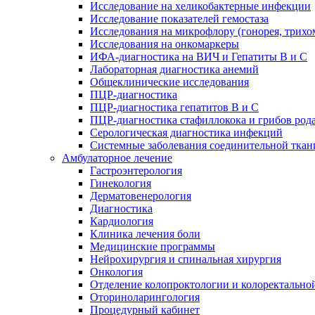
Исследование на хеликобактерные инфекции
Исследование показателей гемостаза
Исследования на микрофлору (гонорея, трихо
Исследования на онкомаркеры
ИФА-диагностика на ВИЧ и Гепатиты B и C
Лабораторная диагностика анемий
Общеклинические исследования
ПЦР-диагностика
ПЦР-диагностика гепатитов B и C
ПЦР-диагностика стафиллокока и грибов род
Серологическая диагностика инфекций
Системные заболевания соединительной ткан
Амбулаторное лечение
Гастроэнтерология
Гинекология
Дерматовенерология
Диагностика
Кардиология
Клиника лечения боли
Медицинские программы
Нейрохирургия и спинальная хирургия
Онкология
Отделение колопроктологии и колоректально
Оториноларингология
Процедурный кабинет