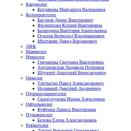
Кардиолог
Котлярова Маргарита Валерьевна
Колопроктолог
Басуров Денис Викторович
Филиппова Ксения Викторовна
Баландина Виктория Анатольевна
Осипов Всеволод Владимирович
Мхитарян Давид Варданович
ЛФК
Маммолог
Невролог
Гончарова Светлана Викторовна
Антоновская Людмила Петровна
Штукерт Анатолий Бернгардович
Онколог
Таптыгин Павел Александрович
Недавний Дмитрий Андреевич
Оториноларинголог
Скроготунова Ирина Алексеевна
Офтальмолог
Куфтина Лариса Викторовна
Пульмонолог
Белова Елена Александровна
Ревматолог
Давтян Виктория Григорьевна