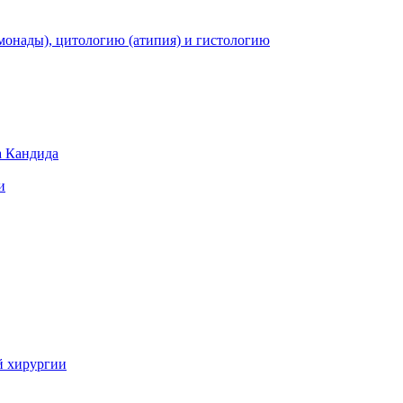
монады), цитологию (атипия) и гистологию
а Кандида
и
й хирургии