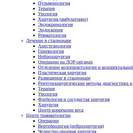
Пульмонология
Терапия
Урология
Хирургия (амбулаторно)
Эндокринология
Эндоскопия
Ревматология
Лечение в стационаре
Анестезиология
Гинекология
Нейрохирургия
Операции на ЛОР-органах
Отделение колопроктологии и колоректально
Пластическая хирургия
Размещение в стационаре
Рентгенхирургические методы диагностики и
Терапия
Урология
Флебология и сосудистая хирургия
Хирургия
Центр коррекции веса
Центр травматологии
Операции
Вертебрология (нейрохирургия)
Челюстно-лицевая хирургия