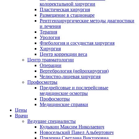
колоректальной хирургии
Пластическая хирургия
Размещение в стационаре
Рентгенхирургические методы диагностики
и лечения
Терапия
Урология
Флебология и сосудистая хирургия
Хирургия
Центр коррекции веса
Центр травматологии
Операции
Вертебрология (нейрохирургия)
Челюстно-лицевая хирургия
Профосмотры
Предрейсовые и послерейсовые
медицинские осмотры
Профосмотры
Медицинские справки
Цены
Врачи
Ведущие специалисты
Кудыкин Максим Николаевич
Новосельский Павел Альбертович
Прядеина Светлана Викторовна