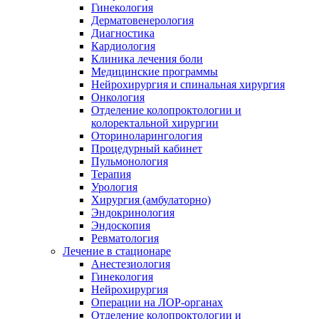
Гинекология
Дерматовенерология
Диагностика
Кардиология
Клиника лечения боли
Медицинские программы
Нейрохирургия и спинальная хирургия
Онкология
Отделение колопроктологии и
колоректальной хирургии
Оториноларингология
Процедурный кабинет
Пульмонология
Терапия
Урология
Хирургия (амбулаторно)
Эндокринология
Эндоскопия
Ревматология
Лечение в стационаре
Анестезиология
Гинекология
Нейрохирургия
Операции на ЛОР-органах
Отделение колопроктологии и