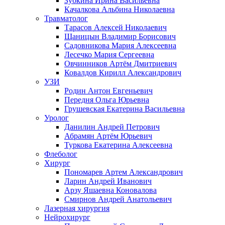
Зубкина Ирина Васильевна
Качалкова Альбина Николаевна
Травматолог
Тарасов Алексей Николаевич
Щаницын Владимир Борисович
Садовникова Мария Алексеевна
Лесечко Мария Сергеевна
Овчинников Артём Дмитриевич
Ковалдов Кирилл Александрович
УЗИ
Родин Антон Евгеньевич
Передня Ольга Юрьевна
Грушевская Екатерина Васильевна
Уролог
Данилин Андрей Петрович
Абрамян Артём Юрьевич
Туркова Екатерина Алексеевна
Флеболог
Хирург
Пономарев Артем Александрович
Ларин Андрей Иванович
Арзу Яшаевна Коновалова
Смирнов Андрей Анатольевич
Лазерная хирургия
Нейрохирург