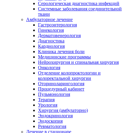
Серологическая диагностика инфекций
Системные заболевания соединительной
ткани
Амбулаторное лечение
Гастроэнтерология
Гинекология
Дерматовенерология
Диагностика
Кардиология
Клиника лечения боли
Медицинские программы
Нейрохирургия и спинальная хирургия
Онкология
Отделение колопроктологии и
колоректальной хирургии
Оториноларингология
Процедурный кабинет
Пульмонология
Терапия
Урология
Хирургия (амбулаторно)
Эндокринология
Эндоскопия
Ревматология
Лечение в стационаре