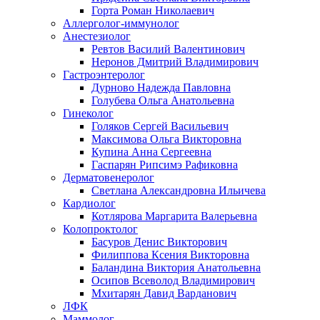
Горта Роман Николаевич
Аллерголог-иммунолог
Анестезиолог
Ревтов Василий Валентинович
Неронов Дмитрий Владимирович
Гастроэнтеролог
Дурново Надежда Павловна
Голубева Ольга Анатольевна
Гинеколог
Голяков Сергей Васильевич
Максимова Ольга Викторовна
Купина Анна Сергеевна
Гаспарян Рипсимэ Рафиковна
Дерматовенеролог
Светлана Александровна Ильичева
Кардиолог
Котлярова Маргарита Валерьевна
Колопроктолог
Басуров Денис Викторович
Филиппова Ксения Викторовна
Баландина Виктория Анатольевна
Осипов Всеволод Владимирович
Мхитарян Давид Варданович
ЛФК
Маммолог