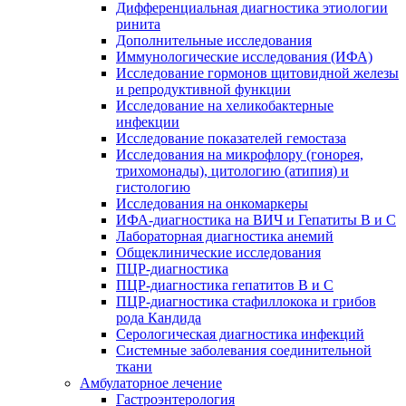
Дифференциальная диагностика этиологии
ринита
Дополнительные исследования
Иммунологические исследования (ИФА)
Исследование гормонов щитовидной железы
и репродуктивной функции
Исследование на хеликобактерные
инфекции
Исследование показателей гемостаза
Исследования на микрофлору (гонорея,
трихомонады), цитологию (атипия) и
гистологию
Исследования на онкомаркеры
ИФА-диагностика на ВИЧ и Гепатиты B и C
Лабораторная диагностика анемий
Общеклинические исследования
ПЦР-диагностика
ПЦР-диагностика гепатитов B и C
ПЦР-диагностика стафиллокока и грибов
рода Кандида
Серологическая диагностика инфекций
Системные заболевания соединительной
ткани
Амбулаторное лечение
Гастроэнтерология