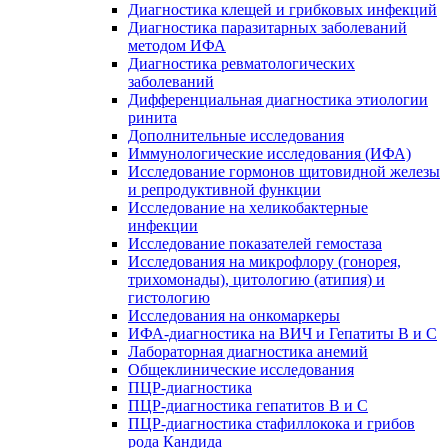
Диагностика клещей и грибковых инфекций
Диагностика паразитарных заболеваний
методом ИФА
Диагностика ревматологических
заболеваний
Дифференциальная диагностика этиологии
ринита
Дополнительные исследования
Иммунологические исследования (ИФА)
Исследование гормонов щитовидной железы
и репродуктивной функции
Исследование на хеликобактерные
инфекции
Исследование показателей гемостаза
Исследования на микрофлору (гонорея,
трихомонады), цитологию (атипия) и
гистологию
Исследования на онкомаркеры
ИФА-диагностика на ВИЧ и Гепатиты B и C
Лабораторная диагностика анемий
Общеклинические исследования
ПЦР-диагностика
ПЦР-диагностика гепатитов B и C
ПЦР-диагностика стафиллокока и грибов
рода Кандида