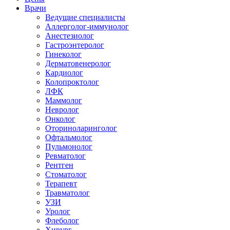
Врачи
Ведущие специалисты
Аллерголог-иммунолог
Анестезиолог
Гастроэнтеролог
Гинеколог
Дерматовенеролог
Кардиолог
Колопроктолог
ЛФК
Маммолог
Невролог
Онколог
Оториноларинголог
Офтальмолог
Пульмонолог
Ревматолог
Рентген
Стоматолог
Терапевт
Травматолог
УЗИ
Уролог
Флеболог
Хирург