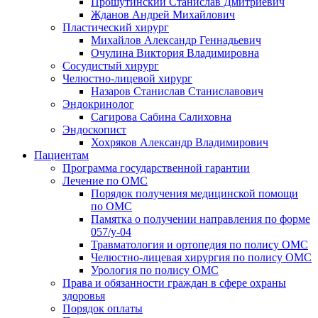
Прошутинский Станислав Дмитриевич
Жданов Андрей Михайлович
Пластический хирург
Михайлов Александр Геннадьевич
Очулина Виктория Владимировна
Сосудистый хирург
Челюстно-лицевой хирург
Назаров Станислав Станиславович
Эндокринолог
Сагирова Сабина Салиховна
Эндоскопист
Хохряков Александр Владимирович
Пациентам
Программа государственной гарантии
Лечение по ОМС
Порядок получения медицинской помощи
по ОМС
Памятка о получении направления по форме
057/у-04
Травматология и ортопедия по полису ОМС
Челюстно-лицевая хирургия по полису ОМС
Урология по полису ОМС
Права и обязанности граждан в сфере охраны
здоровья
Порядок оплаты