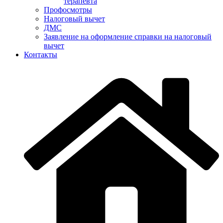
терапевта
Профосмотры
Налоговый вычет
ДМС
Заявление на оформление справки на налоговый
вычет
Контакты