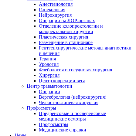
Анестезиология
Гинекология
Нейрохирургия
Операции на ЛОР-органах
Отделение колопроктологии и
колоректальной хирургии
Пластическая хирургия
Размещение в стационаре
Рентгенхирургические методы диагностики
и лечения
Терапия
Урология
Флебология и сосудистая хирургия
Хирургия
Центр коррекции веса
Центр травматологии
Операции
Вертебрология (нейрохирургия)
Челюстно-лицевая хирургия
Профосмотры
Предрейсовые и послерейсовые
медицинские осмотры
Профосмотры
Медицинские справки
Цены