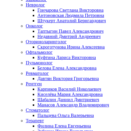
Невролог
Гончарова Светлана Викторовна
Антоновская Людмила Петровна
Штукерт Анатолий Бернгардович
Онколог
Таптыгин Павел Александрович
Недавний Дмитрий Андреевич
Оториноларинголог
Скроготунова Ирина Алексеевна
Офтальмолог
Куфтина Лариса Викторовна
Пульмонолог
Белова Елена Александровна
Ревматолог
Давтян Виктория Григорьевна
Рентген
Карпиков Василий Николаевич
Киселёва Мария Александровна
Шабалин Даниил Дмитриевич
Манасов Александр Владимирович
Стоматолог
Пальцева Ольга Валерьевна
Терапевт
Филина Елена Евгеньевна