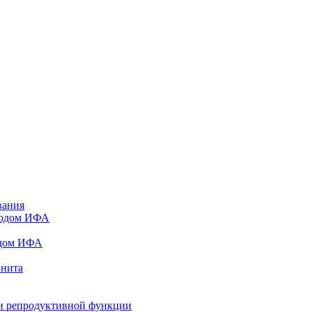
вания
тодом ИФА
одом ИФА
инита
и репродуктивной функции