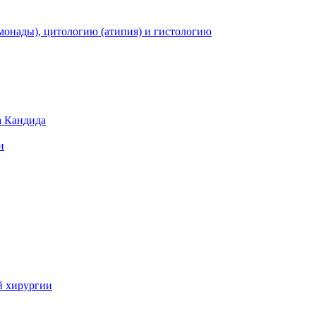
монады), цитологию (атипия) и гистологию
а Кандида
и
й хирургии