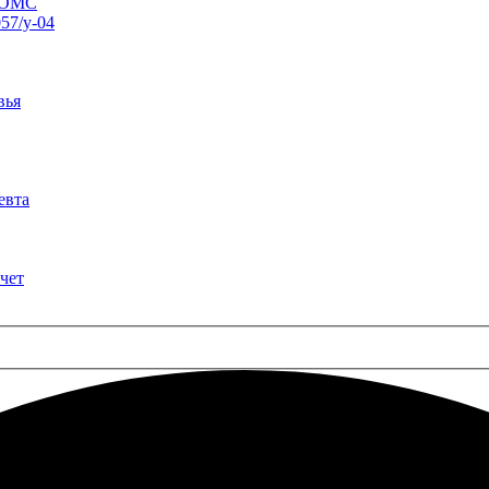
о ОМС
57/у-04
вья
евта
чет