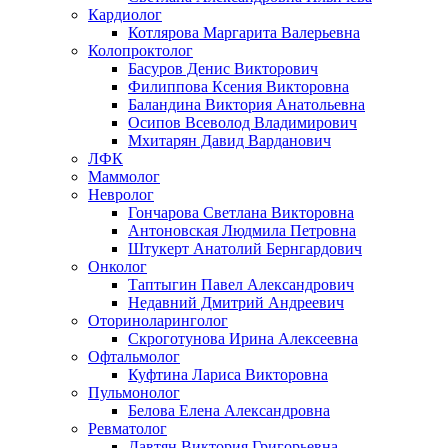
Кардиолог
Котлярова Маргарита Валерьевна
Колопроктолог
Басуров Денис Викторович
Филиппова Ксения Викторовна
Баландина Виктория Анатольевна
Осипов Всеволод Владимирович
Мхитарян Давид Варданович
ЛФК
Маммолог
Невролог
Гончарова Светлана Викторовна
Антоновская Людмила Петровна
Штукерт Анатолий Бернгардович
Онколог
Таптыгин Павел Александрович
Недавний Дмитрий Андреевич
Оториноларинголог
Скроготунова Ирина Алексеевна
Офтальмолог
Куфтина Лариса Викторовна
Пульмонолог
Белова Елена Александровна
Ревматолог
Давтян Виктория Григорьевна