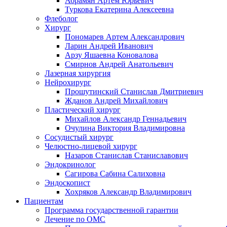
Абрамян Артём Юрьевич
Туркова Екатерина Алексеевна
Флеболог
Хирург
Пономарев Артем Александрович
Ларин Андрей Иванович
Арзу Яшаевна Коновалова
Смирнов Андрей Анатольевич
Лазерная хирургия
Нейрохирург
Прошутинский Станислав Дмитриевич
Жданов Андрей Михайлович
Пластический хирург
Михайлов Александр Геннадьевич
Очулина Виктория Владимировна
Сосудистый хирург
Челюстно-лицевой хирург
Назаров Станислав Станиславович
Эндокринолог
Сагирова Сабина Салиховна
Эндоскопист
Хохряков Александр Владимирович
Пациентам
Программа государственной гарантии
Лечение по ОМС