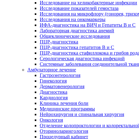
Исследование на хеликобактерные инфекции
Исследование показателей гемостаза
Исследования на микрофлору (гонорея, трихо
Исследования на онкомаркеры
ИФА-диагностика на ВИЧ и Гепатиты B и C
Лабораторная диагностика анемий
Общеклинические исследования
ПЦР-диагностика
ПЦР-диагностика гепатитов B и C
ПЦР-диагностика стафиллокока и грибов род
Серологическая диагностика инфекций
Системные заболевания соединительной ткан
Амбулаторное лечение
Гастроэнтерология
Гинекология
Дерматовенерология
Диагностика
Кардиология
Клиника лечения боли
Медицинские программы
Нейрохирургия и спинальная хирургия
Онкология
Отделение колопроктологии и колоректально
Оториноларингология
Процедурный кабинет