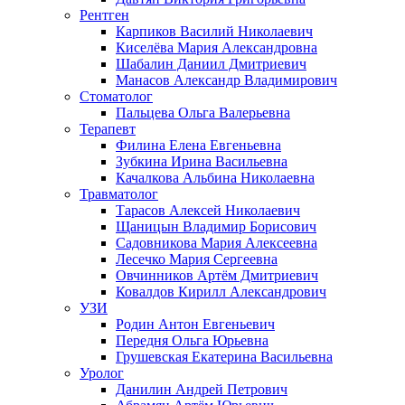
Рентген
Карпиков Василий Николаевич
Киселёва Мария Александровна
Шабалин Даниил Дмитриевич
Манасов Александр Владимирович
Стоматолог
Пальцева Ольга Валерьевна
Терапевт
Филина Елена Евгеньевна
Зубкина Ирина Васильевна
Качалкова Альбина Николаевна
Травматолог
Тарасов Алексей Николаевич
Щаницын Владимир Борисович
Садовникова Мария Алексеевна
Лесечко Мария Сергеевна
Овчинников Артём Дмитриевич
Ковалдов Кирилл Александрович
УЗИ
Родин Антон Евгеньевич
Передня Ольга Юрьевна
Грушевская Екатерина Васильевна
Уролог
Данилин Андрей Петрович