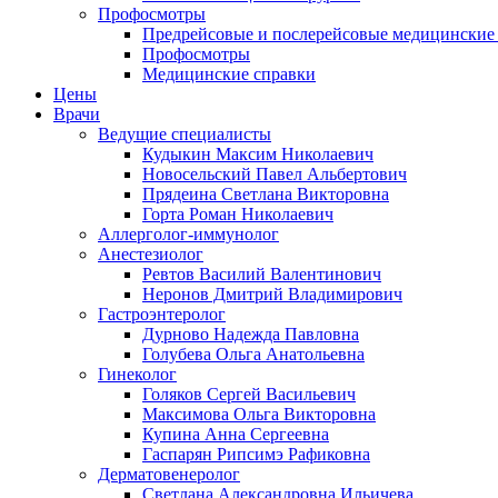
Профосмотры
Предрейсовые и послерейсовые медицинские
Профосмотры
Медицинские справки
Цены
Врачи
Ведущие специалисты
Кудыкин Максим Николаевич
Новосельский Павел Альбертович
Прядеина Светлана Викторовна
Горта Роман Николаевич
Аллерголог-иммунолог
Анестезиолог
Ревтов Василий Валентинович
Неронов Дмитрий Владимирович
Гастроэнтеролог
Дурново Надежда Павловна
Голубева Ольга Анатольевна
Гинеколог
Голяков Сергей Васильевич
Максимова Ольга Викторовна
Купина Анна Сергеевна
Гаспарян Рипсимэ Рафиковна
Дерматовенеролог
Светлана Александровна Ильичева