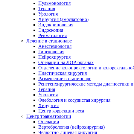
Пульмонология
Терапия
Урология
Хирургия (амбулаторно)
Эндокринология
Эндоскопия
Ревматология
Лечение в стационаре
Анестезиология
Гинекология
Нейрохирургия
Операции на ЛОР-органах
Отделение колопроктологии и колоректально
Пластическая хирургия
Размещение в стационаре
Рентгенхирургические методы диагностики и
Терапия
Урология
Флебология и сосудистая хирургия
Хирургия
Центр коррекции веса
Центр травматологии
Операции
Вертебрология (нейрохирургия)
Челюстно-лицевая хирургия