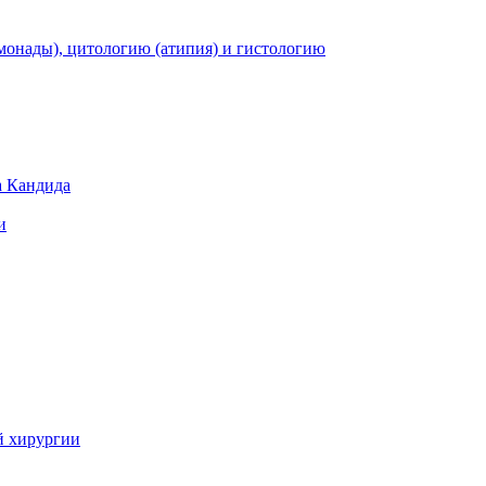
монады), цитологию (атипия) и гистологию
а Кандида
и
й хирургии