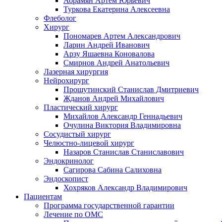
Абрамян Артём Юрьевич
Туркова Екатерина Алексеевна
Флеболог
Хирург
Пономарев Артем Александрович
Ларин Андрей Иванович
Арзу Яшаевна Коновалова
Смирнов Андрей Анатольевич
Лазерная хирургия
Нейрохирург
Прошутинский Станислав Дмитриевич
Жданов Андрей Михайлович
Пластический хирург
Михайлов Александр Геннадьевич
Очулина Виктория Владимировна
Сосудистый хирург
Челюстно-лицевой хирург
Назаров Станислав Станиславович
Эндокринолог
Сагирова Сабина Салиховна
Эндоскопист
Хохряков Александр Владимирович
Пациентам
Программа государственной гарантии
Лечение по ОМС