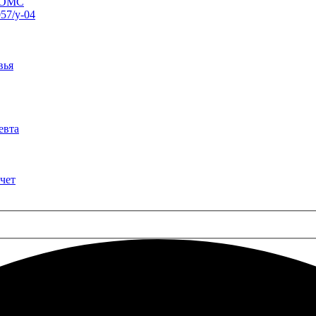
о ОМС
57/у-04
вья
евта
чет