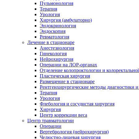
Пульмонология
Терапия
Урология
Хирургия (амбулаторно)
Эндокринология
Эндоскопия
Ревматология
Лечение в стационаре
Анестезиология
Гинекология
Нейрохирургия
Операции на ЛОР-органах
Отделение колопроктологии и колоректально
Пластическая хирургия
Размещение в стационаре
Рентгенхирургические методы диагностики и
Терапия
Урология
Флебология и сосудистая хирургия
Хирургия
Центр коррекции веса
Центр травматологии
Операции
Вертебрология (нейрохирургия)
Челюстно-лицевая хирургия