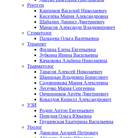
Рентген
Карпиков Василий Николаевич
Киселёва Мария Александровна
Шабалин Даниил Дмитриевич
Манасов Александр Владимирович
Стоматолог
Пальцева Ольга Валерьевна
Терапевт
Филина Елена Евгеньевна
Зубкина Ирина Васильевна
Качалкова Альбина Николаевна
Травматолог
Тарасов Алексей Николаевич
Щаницын Владимир Борисович
Садовникова Мария Алексеевна
Лесечко Мария Сергеевна
Овчинников Артём Дмитриевич
Ковалдов Кирилл Александрович
УЗИ
Родин Антон Евгеньевич
Передня Ольга Юрьевна
Грушевская Екатерина Васильевна
Уролог
Данилин Андрей Петрович