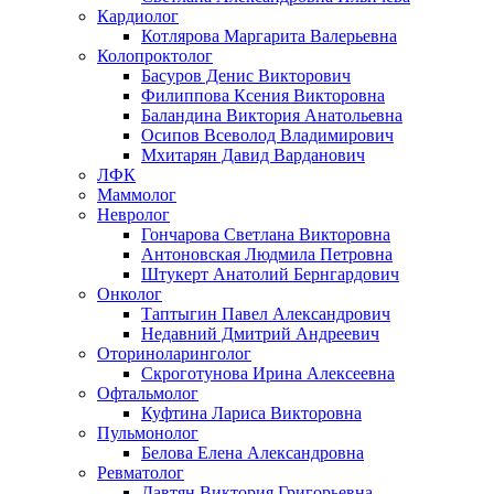
Кардиолог
Котлярова Маргарита Валерьевна
Колопроктолог
Басуров Денис Викторович
Филиппова Ксения Викторовна
Баландина Виктория Анатольевна
Осипов Всеволод Владимирович
Мхитарян Давид Варданович
ЛФК
Маммолог
Невролог
Гончарова Светлана Викторовна
Антоновская Людмила Петровна
Штукерт Анатолий Бернгардович
Онколог
Таптыгин Павел Александрович
Недавний Дмитрий Андреевич
Оториноларинголог
Скроготунова Ирина Алексеевна
Офтальмолог
Куфтина Лариса Викторовна
Пульмонолог
Белова Елена Александровна
Ревматолог
Давтян Виктория Григорьевна