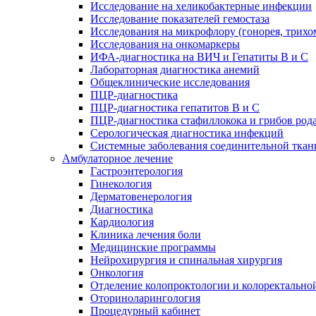
Исследование на хеликобактерные инфекции
Исследование показателей гемостаза
Исследования на микрофлору (гонорея, трихо
Исследования на онкомаркеры
ИФА-диагностика на ВИЧ и Гепатиты B и C
Лабораторная диагностика анемий
Общеклинические исследования
ПЦР-диагностика
ПЦР-диагностика гепатитов B и C
ПЦР-диагностика стафиллокока и грибов род
Серологическая диагностика инфекций
Системные заболевания соединительной ткан
Амбулаторное лечение
Гастроэнтерология
Гинекология
Дерматовенерология
Диагностика
Кардиология
Клиника лечения боли
Медицинские программы
Нейрохирургия и спинальная хирургия
Онкология
Отделение колопроктологии и колоректально
Оториноларингология
Процедурный кабинет