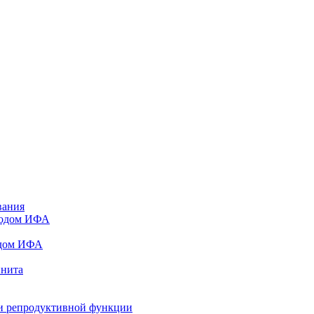
вания
тодом ИФА
одом ИФА
инита
и репродуктивной функции