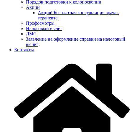
Порядок подготовки к колоноскопии
Акции
Акция! Бесплатная консультация врача -
терапевта
Профосмотры
Налоговый вычет
ДМС
Заявление на оформление справки на налоговый
вычет
Контакты