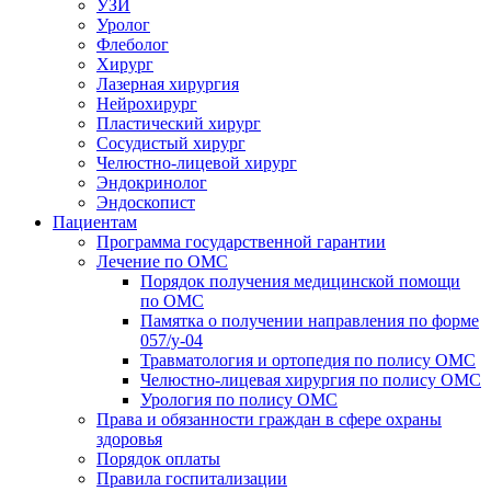
УЗИ
Уролог
Флеболог
Хирург
Лазерная хирургия
Нейрохирург
Пластический хирург
Сосудистый хирург
Челюстно-лицевой хирург
Эндокринолог
Эндоскопист
Пациентам
Программа государственной гарантии
Лечение по ОМС
Порядок получения медицинской помощи
по ОМС
Памятка о получении направления по форме
057/у-04
Травматология и ортопедия по полису ОМС
Челюстно-лицевая хирургия по полису ОМС
Урология по полису ОМС
Права и обязанности граждан в сфере охраны
здоровья
Порядок оплаты
Правила госпитализации