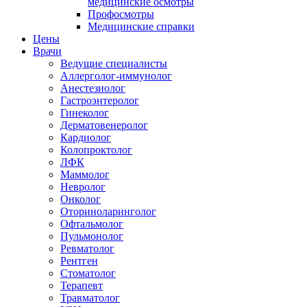
медицинские осмотры
Профосмотры
Медицинские справки
Цены
Врачи
Ведущие специалисты
Аллерголог-иммунолог
Анестезиолог
Гастроэнтеролог
Гинеколог
Дерматовенеролог
Кардиолог
Колопроктолог
ЛФК
Маммолог
Невролог
Онколог
Оториноларинголог
Офтальмолог
Пульмонолог
Ревматолог
Рентген
Стоматолог
Терапевт
Травматолог