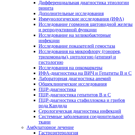
Дифференциальная диагностика этиологии
ринита
Дополнительные исследования
Иммунологические исследования (ИФА)
Исследование гормонов щитовидной железы
и репродуктивной функции
Исследование на хеликобактерные
инфекции
Исследование показателей гемостаза
Исследования на микрофлору (гонорея,
трихомонады), цитологию (атипия) и
гистологию
Исследования на онкомаркеры
ИФА-диагностика на ВИЧ и Гепатиты B и C
Лабораторная диагностика анемий
Общеклинические исследования
ПЦР-диагностика
ПЦР-диагностика гепатитов B и C
ПЦР-диагностика стафиллокока и грибов
рода Кандида
Серологическая диагностика инфекций
Системные заболевания соединительной
ткани
Амбулаторное лечение
Гастроэнтерология