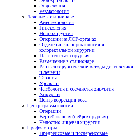
Эндокринология
Эндоскопия
Ревматология
Лечение в стационаре
Анестезиология
Гинекология
Нейрохирургия
Операции на ЛОР-органах
Отделение колопроктологии и
колоректальной хирургии
Пластическая хирургия
Размещение в стационаре
Рентгенхирургические методы диагностики
и лечения
Терапия
Урология
Флебология и сосудистая хирургия
Хирургия
Центр коррекции веса
Центр травматологии
Операции
Вертебрология (нейрохирургия)
Челюстно-лицевая хирургия
Профосмотры
Предрейсовые и послерейсовые