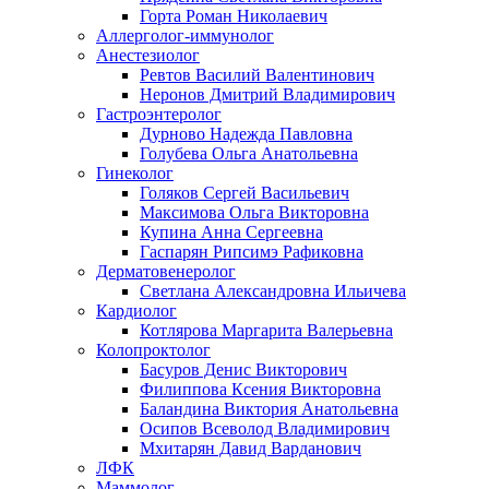
Горта Роман Николаевич
Аллерголог-иммунолог
Анестезиолог
Ревтов Василий Валентинович
Неронов Дмитрий Владимирович
Гастроэнтеролог
Дурново Надежда Павловна
Голубева Ольга Анатольевна
Гинеколог
Голяков Сергей Васильевич
Максимова Ольга Викторовна
Купина Анна Сергеевна
Гаспарян Рипсимэ Рафиковна
Дерматовенеролог
Светлана Александровна Ильичева
Кардиолог
Котлярова Маргарита Валерьевна
Колопроктолог
Басуров Денис Викторович
Филиппова Ксения Викторовна
Баландина Виктория Анатольевна
Осипов Всеволод Владимирович
Мхитарян Давид Варданович
ЛФК
Маммолог