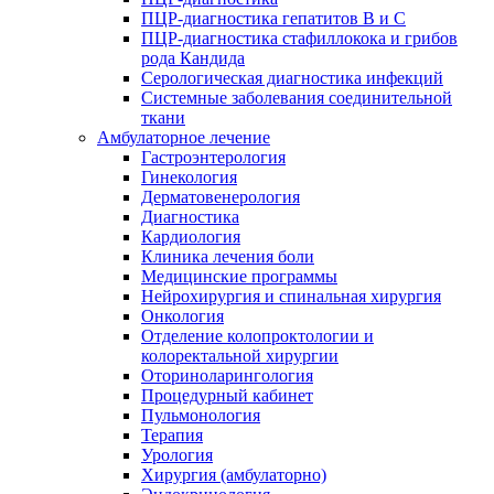
ПЦР-диагностика гепатитов B и C
ПЦР-диагностика стафиллокока и грибов
рода Кандида
Серологическая диагностика инфекций
Системные заболевания соединительной
ткани
Амбулаторное лечение
Гастроэнтерология
Гинекология
Дерматовенерология
Диагностика
Кардиология
Клиника лечения боли
Медицинские программы
Нейрохирургия и спинальная хирургия
Онкология
Отделение колопроктологии и
колоректальной хирургии
Оториноларингология
Процедурный кабинет
Пульмонология
Терапия
Урология
Хирургия (амбулаторно)