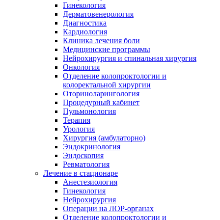
Гинекология
Дерматовенерология
Диагностика
Кардиология
Клиника лечения боли
Медицинские программы
Нейрохирургия и спинальная хирургия
Онкология
Отделение колопроктологии и
колоректальной хирургии
Оториноларингология
Процедурный кабинет
Пульмонология
Терапия
Урология
Хирургия (амбулаторно)
Эндокринология
Эндоскопия
Ревматология
Лечение в стационаре
Анестезиология
Гинекология
Нейрохирургия
Операции на ЛОР-органах
Отделение колопроктологии и