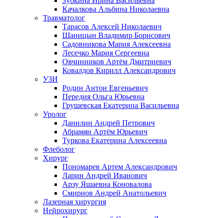
Зубкина Ирина Васильевна
Качалкова Альбина Николаевна
Травматолог
Тарасов Алексей Николаевич
Щаницын Владимир Борисович
Садовникова Мария Алексеевна
Лесечко Мария Сергеевна
Овчинников Артём Дмитриевич
Ковалдов Кирилл Александрович
УЗИ
Родин Антон Евгеньевич
Передня Ольга Юрьевна
Грушевская Екатерина Васильевна
Уролог
Данилин Андрей Петрович
Абрамян Артём Юрьевич
Туркова Екатерина Алексеевна
Флеболог
Хирург
Пономарев Артем Александрович
Ларин Андрей Иванович
Арзу Яшаевна Коновалова
Смирнов Андрей Анатольевич
Лазерная хирургия
Нейрохирург