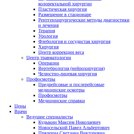
колоректальной хирургии
Пластическая хирургия
Размещение в стационаре
Рентгенхирургические методы диагностики
и лечения
Терапия
Урология
Флебология и сосудистая хирургия
Хирургия
Центр коррекции веса
Центр травматологии
Операции
Вертебрология (нейрохирургия)
Челюстно-лицевая хирургия
Профосмотры
Предрейсовые и послерейсовые
медицинские осмотры
Профосмотры
Медицинские справки
Цены
Врачи
Ведущие специалисты
Кудыкин Максим Николаевич
Новосельский Павел Альбертович
Прядеина Светлана Викторовна