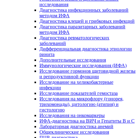
исследования
Диагностика инфекционных заболеваний
методом ИФА
Диагностика клещей и грибковых инфекций
Диагностика паразитарных заболеваний
методом ИФА
Диагностика ревматологических
заболеваний
Дифференциальная диагностика этиологии
ринита
Дополнительные исследования
Иммунологические исследования (ИФА)
Исследование гормонов щитовидной железы
и репродуктивной функции
Исследование на хеликобактерные
инфекции
Исследование показателей гемостаза
Исследования на микрофлору (гонорея,
трихомонады), цитологию (атипия) и
гистологию
Исследования на онкомаркеры
ИФА-диагностика на ВИЧ и Гепатиты B и C
Лабораторная диагностика анемий
Общеклинические исследования
ПЦР-диагностика