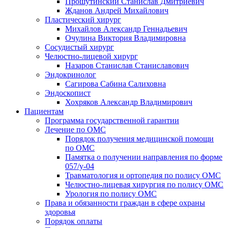
Прошутинский Станислав Дмитриевич
Жданов Андрей Михайлович
Пластический хирург
Михайлов Александр Геннадьевич
Очулина Виктория Владимировна
Сосудистый хирург
Челюстно-лицевой хирург
Назаров Станислав Станиславович
Эндокринолог
Сагирова Сабина Салиховна
Эндоскопист
Хохряков Александр Владимирович
Пациентам
Программа государственной гарантии
Лечение по ОМС
Порядок получения медицинской помощи
по ОМС
Памятка о получении направления по форме
057/у-04
Травматология и ортопедия по полису ОМС
Челюстно-лицевая хирургия по полису ОМС
Урология по полису ОМС
Права и обязанности граждан в сфере охраны
здоровья
Порядок оплаты