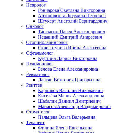
Невролог
Гончарова Светлана Викторовна
Антоновская Людмила Петровна
Штукерт Анатолий Бернгардович
Онколог
Таптыгин Павел Александрович
Недавний Дмитрий Андреевич
Оториноларинголог
Скроготунова Ирина Алексеевна
Офтальмолог
Куфтина Лариса Викторовна
Пульмонолог
Белова Елена Александровна
Ревматолог
Давтян Виктория Григорьевна
Рентген
Карпиков Василий Николаевич
Киселёва Мария Александровна
Шабалин Даниил Дмитриевич
Манасов Александр Владимирович
Стоматолог
Пальцева Ольга Валерьевна
Терапевт
Филина Елена Евгеньевна